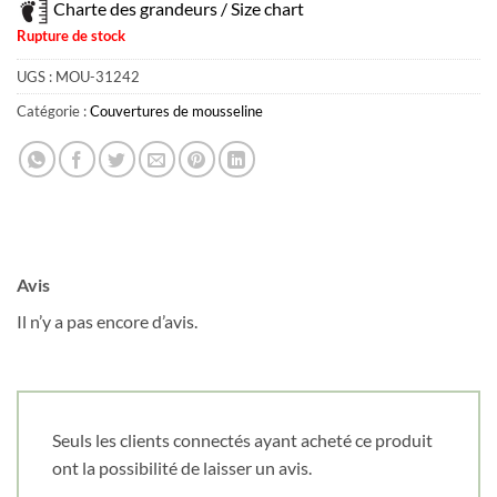
Courriel
*
Charte des grandeurs / Size chart
Rupture de stock
UGS :
MOU-31242
Nom
*
Catégorie :
Couvertures de mousseline
Date de naissance
Cliquez ici pour obtenir votre 10%
Avis
Il n’y a pas encore d’avis.
Seuls les clients connectés ayant acheté ce produit
ont la possibilité de laisser un avis.