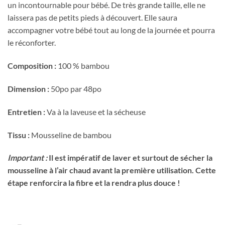
un incontournable pour bébé. De très grande taille, elle ne
laissera pas de petits pieds à découvert. Elle saura
accompagner votre bébé tout au long de la journée et pourra
le réconforter.
Composition :
100 % bambou
Dimension :
50po par 48po
Entretien :
Va à la laveuse et la sécheuse
Tissu :
Mousseline de bambou
Important :
Il est impératif de laver et surtout de sécher la
Obtenez 10% de rabais
mousseline à l’air chaud avant la première utilisation. Cette
Obtenez un 10% de rabais sur votre
étape renforcira la fibre et la rendra plus douce !
prochaine commande en vous inscrivant à
notre infolettre!