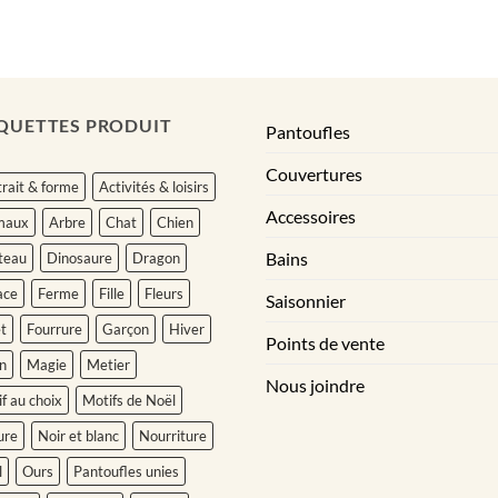
à
à
124.00$
41.95$
QUETTES PRODUIT
Pantoufles
Couvertures
rait & forme
Activités & loisirs
Accessoires
maux
Arbre
Chat
Chien
Bains
teau
Dinosaure
Dragon
ace
Ferme
Fille
Fleurs
Saisonnier
t
Fourrure
Garçon
Hiver
Points de vente
n
Magie
Metier
Nous joindre
f au choix
Motifs de Noël
ure
Noir et blanc
Nourriture
l
Ours
Pantoufles unies