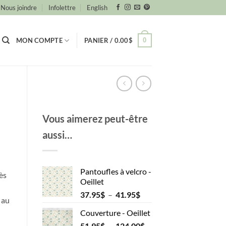
Nous joindre
Infolettre
English
0
MON COMPTE
PANIER /
0.00
$
Vous aimerez peut-être
aussi…
Pantoufles à velcro -
ès
Oeillet
Plage
37.95
$
–
41.95
$
 au
de
Couverture - Oeillet
prix :
Plage
51.95
$
–
124.00
37.95$
$