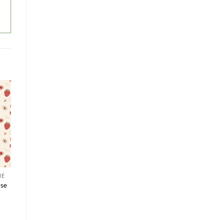
MÉ
ise