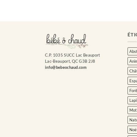
ÉTI
Abst
C.P. 1035 SUCC Lac Beauport
Ani
Lac-Beauport, QC G3B 2J8
info@bebeochaud.com
Châ
Esp
Forê
Lapi
Moti
Nat
Noë