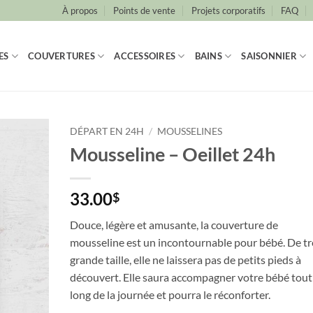
À propos
Points de vente
Projets corporatifs
FAQ
ES
COUVERTURES
ACCESSOIRES
BAINS
SAISONNIER
DÉPART EN 24H
/
MOUSSELINES
Mousseline – Oeillet 24h
33.00
$
Douce, légère et amusante, la couverture de
mousseline est un incontournable pour bébé. De tr
grande taille, elle ne laissera pas de petits pieds à
découvert. Elle saura accompagner votre bébé tout
long de la journée et pourra le réconforter.