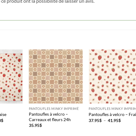
ce produit ont la possibilité de laisser un avis.
PANTOUFLES MINKY IMPRIMÉ
PANTOUFLES MINKY IMPRI
Pantoufles à velcro –
aise
Pantoufles à velcro – Fra
Carreaux et fleurs 24h
Plage
Plage
0
$
37.95
$
–
41.95
$
de
de
35.95
$
prix :
prix :
51.95$
37.95$