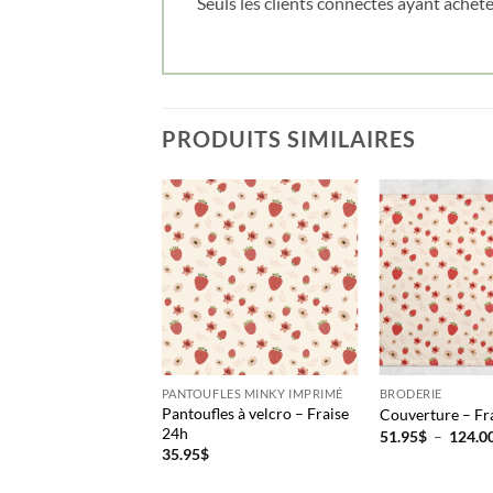
Seuls les clients connectés ayant acheté 
PRODUITS SIMILAIRES
PANTOUFLES MINKY IMPRIMÉ
BRODERIE
Pantoufles à velcro – Fraise
Couverture – Fr
24h
51.95
$
–
124.0
35.95
$