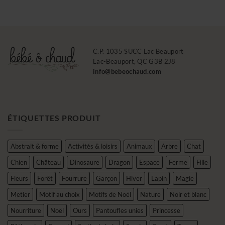
à
59.45$
C.P. 1035 SUCC Lac Beauport
Lac-Beauport, QC G3B 2J8
info@bebeochaud.com
ÉTIQUETTES PRODUIT
Abstrait & forme
Activités & loisirs
Animaux
Arbre
Chat
Chien
Château
Dinosaure
Dragon
Espace
Ferme
Fille
Fleurs
Forêt
Fourrure
Garçon
Hiver
Lapin
Magie
Metier
Motif au choix
Motifs de Noël
Nature
Noir et blanc
Nourriture
Noël
Ours
Pantoufles unies
Princesse