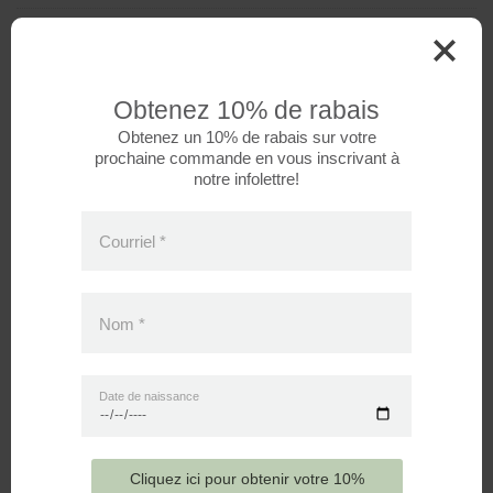
UGS :
MOU-58677
Catégorie :
Couvertures de mousseline
Étiquettes :
Animaux
,
Fille
Obtenez 10% de rabais
Obtenez un 10% de rabais sur votre
prochaine commande en vous inscrivant à
notre infolettre!
Courriel
*
Avis
Il n’y a pas encore d’avis.
Nom
*
Date de naissance
Seuls les clients connectés ayant acheté ce produit
ont la possibilité de laisser un avis.
Cliquez ici pour obtenir votre 10%