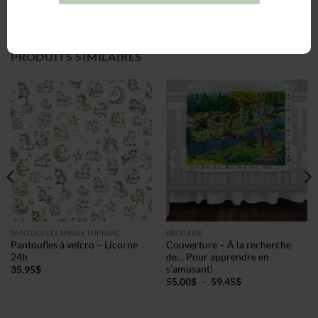
PRODUITS SIMILAIRES
PANTOUFLES MINKY IMPRIMÉ
BRODERIE
Pantoufles à velcro – Licorne
Couverture – À la recherche
24h
de… Pour apprendre en
s’amusant!
35.95
$
Plage
55.00
$
–
59.45
$
de
prix :
55.00$