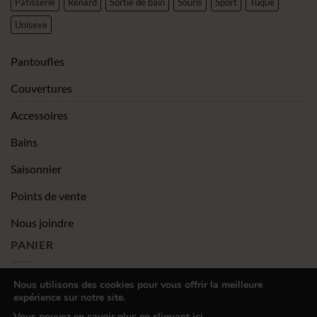
Pâtisserie
Renard
Sortie de bain
Souris
Sport
Tuque
Unisexe
Pantoufles
Couvertures
Accessoires
Bains
Saisonnier
Points de vente
Nous joindre
PANIER
Nous utilisons des cookies pour vous offrir la meilleure
expérience sur notre site.
|
Conditions générales de vente
Déclaration de confidentialité
Vous pouvez en savoir plus en cliquant ici.