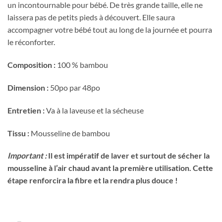
un incontournable pour bébé. De très grande taille, elle ne
laissera pas de petits pieds à découvert. Elle saura
accompagner votre bébé tout au long de la journée et pourra
le réconforter.
Composition :
100 % bambou
Dimension :
50po par 48po
Entretien :
Va à la laveuse et la sécheuse
Tissu :
Mousseline de bambou
Important :
Il est impératif de laver et surtout de sécher la
mousseline à l’air chaud avant la première utilisation. Cette
Obtenez 10% de rabais
étape renforcira la fibre et la rendra plus douce !
Obtenez un 10% de rabais sur votre
prochaine commande en vous inscrivant à
notre infolettre!