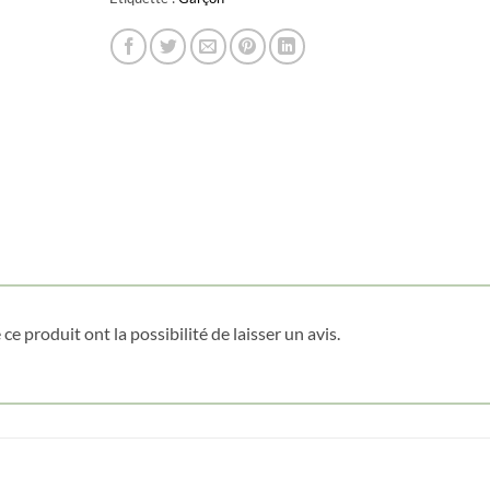
Obtenez 10% de rabais
Obtenez un 10% de rabais sur votre
prochaine commande en vous inscrivant à
notre infolettre!
Courriel
*
Nom
*
ce produit ont la possibilité de laisser un avis.
Date de naissance
Cliquez ici pour obtenir votre 10%