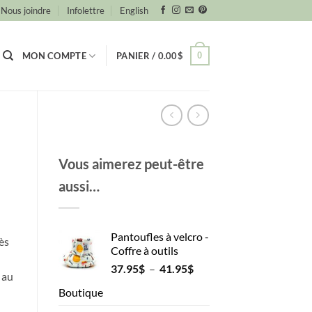
Nous joindre
Infolettre
English
0
MON COMPTE
PANIER /
0.00
$
Vous aimerez peut-être
aussi…
Pantoufles à velcro -
ès
Coffre à outils
Plage
37.95
$
–
41.95
$
 au
de
Boutique
prix :
37.95$