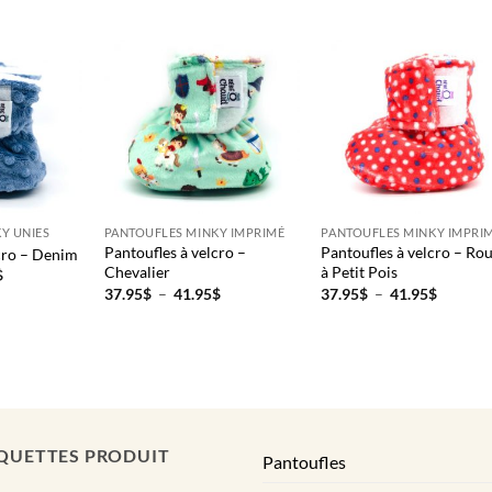
Y UNIES
PANTOUFLES MINKY IMPRIMÉ
PANTOUFLES MINKY IMPRI
Pantoufles à velcro –
Pantoufles à velcro – Ro
cro – Denim
Chevalier
à Petit Pois
Plage
$
de
Plage
Plage
37.95
$
–
41.95
$
37.95
$
–
41.95
$
prix :
de
de
37.95$
prix :
prix :
à
37.95$
37.95$
41.95$
à
à
41.95$
41.95$
QUETTES PRODUIT
Pantoufles