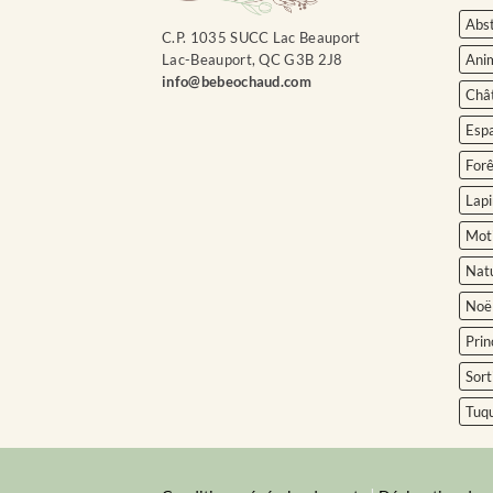
Abst
C.P. 1035 SUCC Lac Beauport
Ani
Lac-Beauport, QC G3B 2J8
info@bebeochaud.com
Châ
Esp
Forê
Lapi
Moti
Nat
Noë
Prin
Sort
Tuq