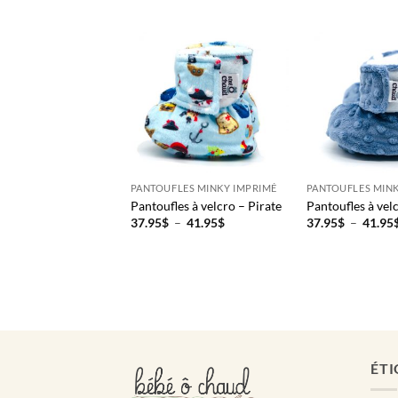
E
PANTOUFLES MINKY IMPRIMÉ
PANTOUFLES MINK
ure – Camion
Pantoufles à velcro – Pirate
Pantoufles à vel
Plage
Plage
–
124.00
$
37.95
$
–
41.95
$
37.95
$
–
41.95
de
de
prix :
prix :
51.95$
37.95$
à
à
124.00$
41.95$
ÉTI