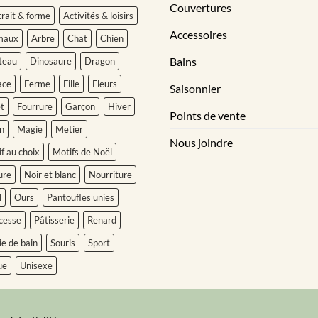
Couvertures
rait & forme
Activités & loisirs
Accessoires
maux
Arbre
Chat
Chien
Bains
teau
Dinosaure
Dragon
ace
Ferme
Fille
Fleurs
Saisonnier
t
Fourrure
Garçon
Hiver
Points de vente
n
Magie
Metier
Nous joindre
f au choix
Motifs de Noël
ure
Noir et blanc
Nourriture
l
Ours
Pantoufles unies
cesse
Pâtisserie
Renard
ie de bain
Souris
Sport
ue
Unisexe