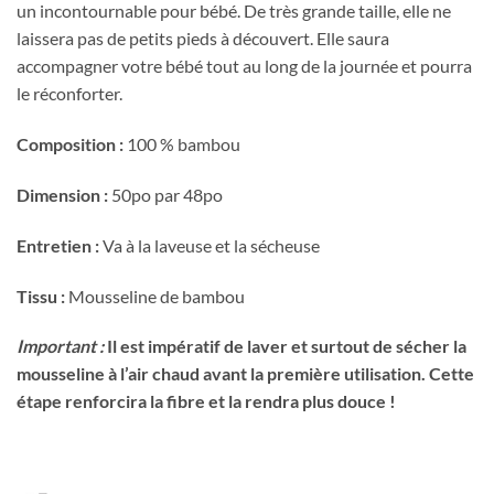
un incontournable pour bébé. De très grande taille, elle ne
laissera pas de petits pieds à découvert. Elle saura
accompagner votre bébé tout au long de la journée et pourra
le réconforter.
Composition :
100 % bambou
Dimension :
50po par 48po
Entretien :
Va à la laveuse et la sécheuse
Tissu :
Mousseline de bambou
Important :
Il est impératif de laver et surtout de sécher la
Obtenez 10% de rabais
mousseline à l’air chaud avant la première utilisation. Cette
Obtenez un 10% de rabais sur votre
étape renforcira la fibre et la rendra plus douce !
prochaine commande en vous inscrivant à
notre infolettre!