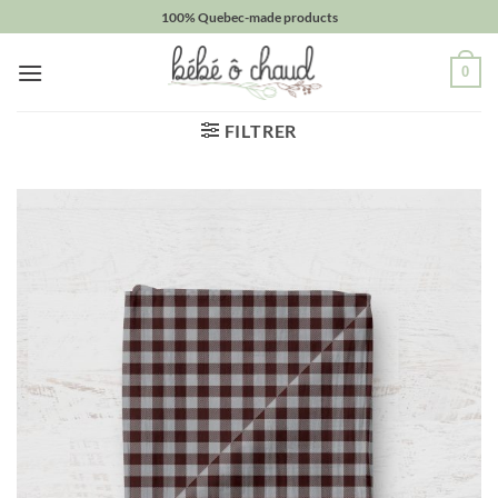
Passer
100% Quebec-made products
au
contenu
0
FILTRER