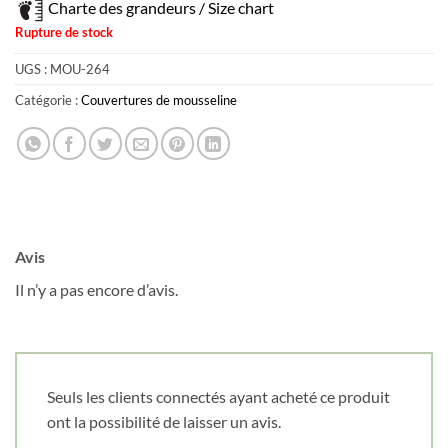
Courriel
*
Charte des grandeurs / Size chart
Rupture de stock
UGS :
MOU-264
Nom
*
Catégorie :
Couvertures de mousseline
Date de naissance
Cliquez ici pour obtenir votre 10%
Avis
Il n’y a pas encore d’avis.
Seuls les clients connectés ayant acheté ce produit
ont la possibilité de laisser un avis.