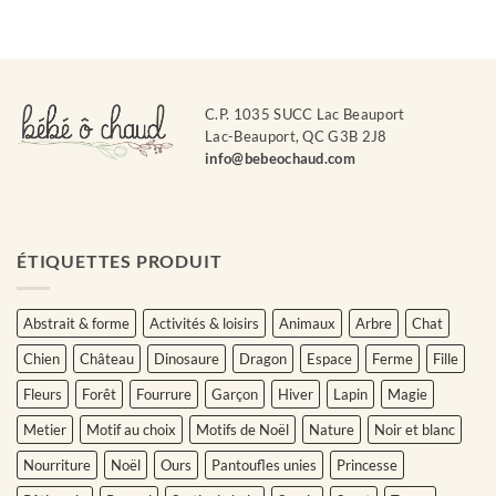
C.P. 1035 SUCC Lac Beauport
Lac-Beauport, QC G3B 2J8
info@bebeochaud.com
ÉTIQUETTES PRODUIT
Abstrait & forme
Activités & loisirs
Animaux
Arbre
Chat
Chien
Château
Dinosaure
Dragon
Espace
Ferme
Fille
Fleurs
Forêt
Fourrure
Garçon
Hiver
Lapin
Magie
Metier
Motif au choix
Motifs de Noël
Nature
Noir et blanc
Nourriture
Noël
Ours
Pantoufles unies
Princesse