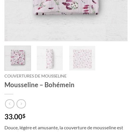
Courriel
*
Nom
*
Date
de
naissance
COUVERTURES DE MOUSSELINE
Cliquez
Mousseline – Bohémein
ici
pour
obtenir
votre
10%
33.00
$
Douce, légère et amusante, la couverture de mousseline est