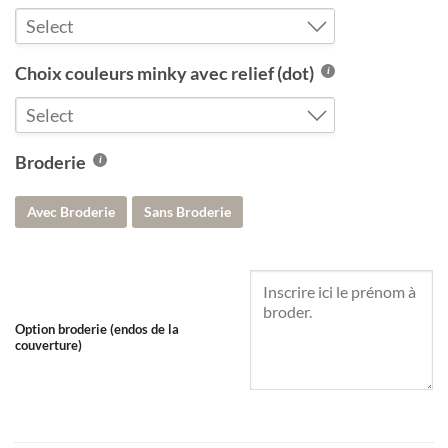
Select
Blanc (lisse)
Choix couleurs minky avec relief (dot)
Caramel (lisse)
Select
Denim (lisse)
Blanc (dot)
Broderie
Gris argenté (lisse)
Caramel (dot)
Ivoire (lisse)
Avec Broderie
Sans Broderie
Denim (dot)
Latté (lisse)
Gris argenté (dot)
Lavande (lisse)
Ivoire (dot)
Marine (lisse)
Latté (dot)
Option broderie (endos de la
Noir sur noir (lisse)
couverture)
Lavande (dot)
Rose bébé (lisse)
Marine (dot)
Rouille (lisse)
Noir sur noir (dot)
Sauge (lisse)