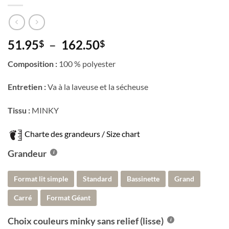
Plage
51.95
–
162.50
$
$
de
Composition :
100 % polyester
prix :
51.95$
Entretien :
Va à la laveuse et la sécheuse
à
162.50$
Tissu :
MINKY
Charte des grandeurs / Size chart
Grandeur
Format lit simple
Standard
Bassinette
Grand
Carré
Format Géant
Choix couleurs minky sans relief (lisse)