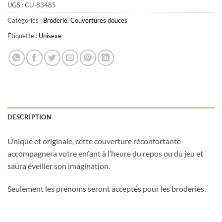
UGS :
CU-83485
Rose bébé (dot)
Taupe (lisse)
Catégories :
Broderie
,
Couvertures douces
Rouille (dot)
Vieux rose (lisse)
Étiquette :
Unisexe
Sauge (dot)
Taupe (dot)
Vieux rose (dot)
DESCRIPTION
Unique et originale, cette couverture réconfortante
accompagnera votre enfant à l’heure du repos ou du jeu et
saura éveiller son imagination.
Seulement les prénoms seront acceptés pour les broderies.