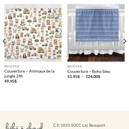
BRODERIE
BRODERIE
Couverture – Animaux de la
Couverture – Boho bleu
jungle 24h
Plage
51.95
$
–
124.00
$
de
49.95
$
prix :
51.95$
à
124.00$
C.P. 1035 SUCC Lac Beauport