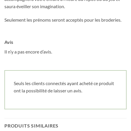
Obtenez 10% de rabais
saura éveiller son imagination.
Obtenez un 10% de rabais sur votre
Seulement les prénoms seront acceptés pour les broderies.
prochaine commande en vous inscrivant à
notre infolettre!
Avis
Courriel
*
Il n’y a pas encore d’avis.
Nom
*
Seuls les clients connectés ayant acheté ce produit
Date de naissance
ont la possibilité de laisser un avis.
Cliquez ici pour obtenir votre 10%
PRODUITS SIMILAIRES