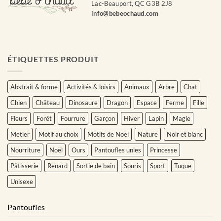
Lac-Beauport, QC G3B 2J8
info@bebeochaud.com
ÉTIQUETTES PRODUIT
Abstrait & forme
Activités & loisirs
Animaux
Arbre
Chat
Chien
Château
Dinosaure
Dragon
Espace
Ferme
Fille
Fleurs
Forêt
Fourrure
Garçon
Hiver
Lapin
Magie
Metier
Motif au choix
Motifs de Noël
Nature
Noir et blanc
Nourriture
Noël
Ours
Pantoufles unies
Princesse
Pâtisserie
Renard
Sortie de bain
Souris
Sport
Tuque
Unisexe
Pantoufles