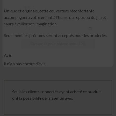
Unique et originale, cette couverture réconfortante
Nom
*
accompagnera votre enfant à l’heure du repos ou du jeu et
saura éveiller son imagination.
Date de naissance
Seulement les prénoms seront acceptés pour les broderies.
Cliquez ici pour obtenir votre 10%
Avis
Il n’y a pas encore d’avis.
Seuls les clients connectés ayant acheté ce produit
ont la possibilité de laisser un avis.