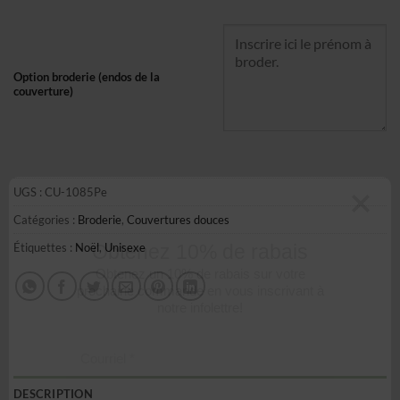
Option broderie (endos de la
couverture)
UGS :
CU-1085Pe
Catégories :
Broderie
,
Couvertures douces
Étiquettes :
Noël
,
Unisexe
Obtenez 10% de rabais
Obtenez un 10% de rabais sur votre
prochaine commande en vous inscrivant à
notre infolettre!
Courriel
*
DESCRIPTION