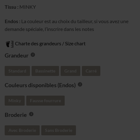
124.00$
Tissu :
MINKY
Endos :
La couleur est au choix du tailleur, si vous avez une
demande spéciale, l’inscrire dans les notes
Charte des grandeurs / Size chart
Grandeur
Standard
Bassinette
Grand
Carré
Couleurs disponibles (Endos)
Minky
Fausse fourrure
Broderie
Avec Broderie
Sans Broderie