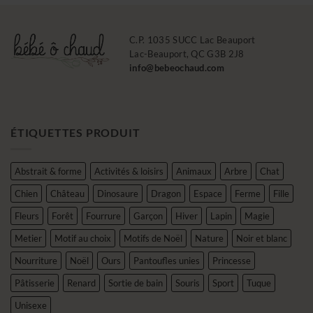
C.P. 1035 SUCC Lac Beauport
Lac-Beauport, QC G3B 2J8
info@bebeochaud.com
ÉTIQUETTES PRODUIT
Abstrait & forme
Activités & loisirs
Animaux
Arbre
Chat
Chien
Château
Dinosaure
Dragon
Espace
Ferme
Fille
Fleurs
Forêt
Fourrure
Garçon
Hiver
Lapin
Magie
Metier
Motif au choix
Motifs de Noël
Nature
Noir et blanc
Nourriture
Noël
Ours
Pantoufles unies
Princesse
Pâtisserie
Renard
Sortie de bain
Souris
Sport
Tuque
Unisexe