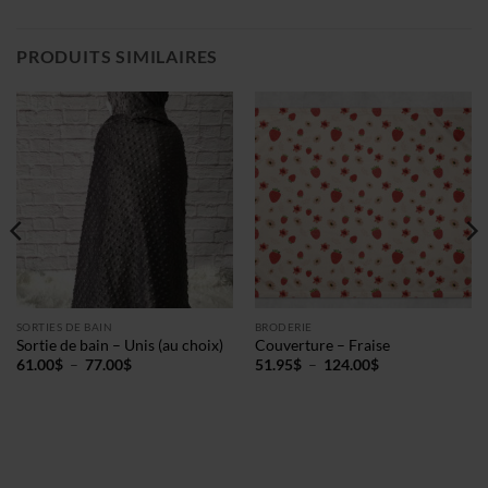
PRODUITS SIMILAIRES
SORTIES DE BAIN
BRODERIE
Sortie de bain – Unis (au choix)
Couverture – Fraise
Plage
Plage
61.00
$
–
77.00
$
51.95
$
–
124.00
$
de
de
prix :
prix :
61.00$
51.95$
à
à
77.00$
124.00$