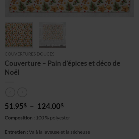
COUVERTURES DOUCES
Couverture – Pain d’épices et déco de
Noël
Plage
51.95
–
124.00
$
$
de
Composition :
100 % polyester
prix :
51.95$
Entretien :
Va à la laveuse et la sécheuse
à