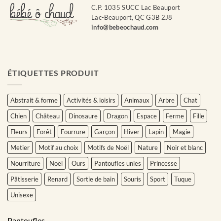
C.P. 1035 SUCC Lac Beauport
Lac-Beauport, QC G3B 2J8
info@bebeochaud.com
ÉTIQUETTES PRODUIT
Abstrait & forme
Activités & loisirs
Animaux
Arbre
Chat
Chien
Château
Dinosaure
Dragon
Espace
Ferme
Fille
Fleurs
Forêt
Fourrure
Garçon
Hiver
Lapin
Magie
Metier
Motif au choix
Motifs de Noël
Nature
Noir et blanc
Nourriture
Noël
Ours
Pantoufles unies
Princesse
Pâtisserie
Renard
Sortie de bain
Souris
Sport
Tuque
Unisexe
Pantoufles