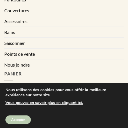
Couvertures
Accessoires
Bains
Saisonnier
Points de vente
Nous joindre
PANIER
Nous utilisons des cookies pour vous offrir la meilleure
expérience sur notre site.
|
Conditions générales de vente
Déclaration de confidentialité
Vous pouvez en savoir plus en cliquant ici.
Visa
MasterCard
PayPal
Square
Accepter
Bébé Ô Chaud © Tout droits réservés | All right reserved. 2025