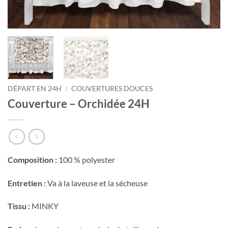
Courriel
*
Nom
*
DÉPART EN 24H
/
COUVERTURES DOUCES
Date
Couverture – Orchidée 24H
de
naissance
Cliquez
ici
pour
Composition :
100 % polyester
obtenir
votre
10%
Entretien :
Va à la laveuse et la sécheuse
Tissu :
MINKY