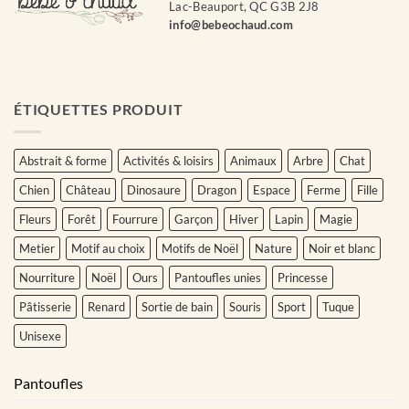
Lac-Beauport, QC G3B 2J8
info@bebeochaud.com
ÉTIQUETTES PRODUIT
Abstrait & forme
Activités & loisirs
Animaux
Arbre
Chat
Chien
Château
Dinosaure
Dragon
Espace
Ferme
Fille
Fleurs
Forêt
Fourrure
Garçon
Hiver
Lapin
Magie
Metier
Motif au choix
Motifs de Noël
Nature
Noir et blanc
Nourriture
Noël
Ours
Pantoufles unies
Princesse
Pâtisserie
Renard
Sortie de bain
Souris
Sport
Tuque
Unisexe
Pantoufles