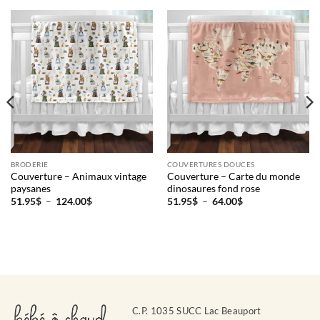
BRODERIE
COUVERTURES DOUCES
Couverture – Animaux vintage
Couverture – Carte du monde
paysanes
dinosaures fond rose
Plage
Plage
51.95
$
–
124.00
$
51.95
$
–
64.00
$
de
de
prix :
prix :
51.95$
51.95$
à
à
124.00$
64.00$
C.P. 1035 SUCC Lac Beauport