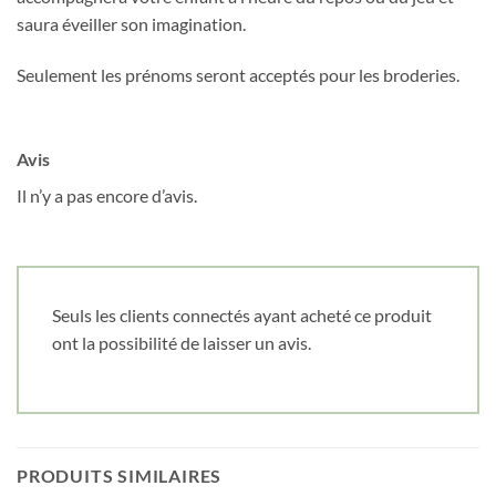
Obtenez 10% de rabais
saura éveiller son imagination.
Obtenez un 10% de rabais sur votre
prochaine commande en vous inscrivant à
Seulement les prénoms seront acceptés pour les broderies.
notre infolettre!
Courriel
*
Avis
Il n’y a pas encore d’avis.
Nom
*
Seuls les clients connectés ayant acheté ce produit
Date de naissance
ont la possibilité de laisser un avis.
Cliquez ici pour obtenir votre 10%
PRODUITS SIMILAIRES