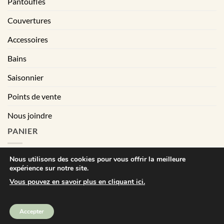
Pantoufles
Couvertures
Accessoires
Bains
Saisonnier
Points de vente
Nous joindre
PANIER
Nous utilisons des cookies pour vous offrir la meilleure
expérience sur notre site.
|
Conditions générales de vente
Déclaration de confidentialité
Vous pouvez en savoir plus en cliquant ici.
Visa
MasterCard
PayPal
Square
Accepter
Bébé Ô Chaud © Tout droits réservés | All right reserved. 2025