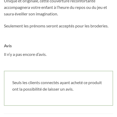
Unique et originale, cette couverture réconfortante
accompagnera votre enfant à l’heure du repos ou du jeu et
Obtenez 10% de rabais
saura éveiller son imagination.
Obtenez un 10% de rabais sur votre
prochaine commande en vous inscrivant à
Seulement les prénoms seront acceptés pour les broderies.
notre infolettre!
Courriel
*
Avis
Il n’y a pas encore d’avis.
Nom
*
Date de naissance
Seuls les clients connectés ayant acheté ce produit
ont la possibilité de laisser un avis.
Cliquez ici pour obtenir votre 10%