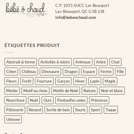
C.P. 1035 SUCC Lac Beauport
Lac-Beauport, QC G3B 2J8
info@bebeochaud.com
ÉTIQUETTES PRODUIT
Abstrait & forme
Activités & loisirs
Animaux
Arbre
Chat
Chien
Château
Dinosaure
Dragon
Espace
Ferme
Fille
Fleurs
Forêt
Fourrure
Garçon
Hiver
Lapin
Magie
Metier
Motif au choix
Motifs de Noël
Nature
Noir et blanc
Nourriture
Noël
Ours
Pantoufles unies
Princesse
Pâtisserie
Renard
Sortie de bain
Souris
Sport
Tuque
Unisexe