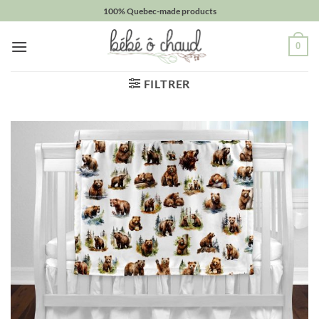
Passer
100% Quebec-made products
au
contenu
0
FILTRER