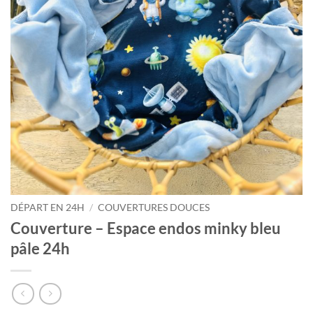
Courriel
*
Nom
*
Date
de
naissance
Cliquez
ici
DÉPART EN 24H
/
COUVERTURES DOUCES
pour
obtenir
Couverture – Espace endos minky bleu
votre
10%
pâle 24h