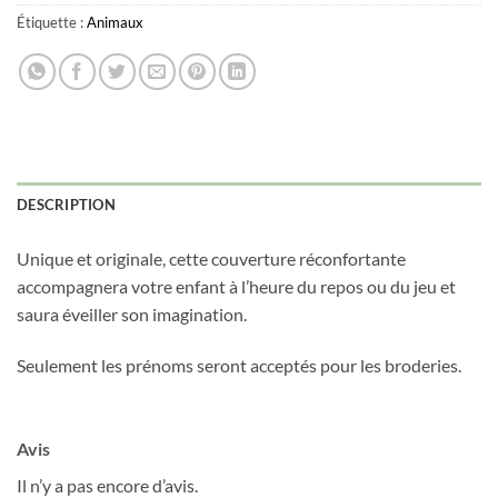
Étiquette :
Animaux
Obtenez 10% de rabais
DESCRIPTION
Obtenez un 10% de rabais sur votre
prochaine commande en vous inscrivant à
Unique et originale, cette couverture réconfortante
notre infolettre!
accompagnera votre enfant à l’heure du repos ou du jeu et
saura éveiller son imagination.
Courriel
*
Seulement les prénoms seront acceptés pour les broderies.
Nom
*
Avis
Date de naissance
Il n’y a pas encore d’avis.