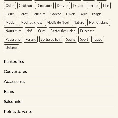
Chien
Château
Dinosaure
Dragon
Espace
Ferme
Fille
Fleurs
Forêt
Fourrure
Garçon
Hiver
Lapin
Magie
Metier
Motif au choix
Motifs de Noël
Nature
Noir et blanc
Nourriture
Noël
Ours
Pantoufles unies
Princesse
Pâtisserie
Renard
Sortie de bain
Souris
Sport
Tuque
Unisexe
Pantoufles
Couvertures
Accessoires
Bains
Saisonnier
Points de vente