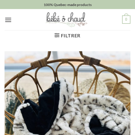
Passer
100% Quebec-made products
au
contenu
0
FILTRER