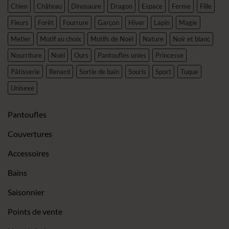
Chien
Château
Dinosaure
Dragon
Espace
Ferme
Fille
Fleurs
Forêt
Fourrure
Garçon
Hiver
Lapin
Magie
Metier
Motif au choix
Motifs de Noël
Nature
Noir et blanc
Nourriture
Noël
Ours
Pantoufles unies
Princesse
Pâtisserie
Renard
Sortie de bain
Souris
Sport
Tuque
Unisexe
Pantoufles
Couvertures
Accessoires
Bains
Saisonnier
Points de vente