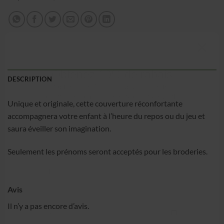
DESCRIPTION
Obtenez 10% de rabais
Obtenez un 10% de rabais sur votre
Unique et originale, cette couverture réconfortante
prochaine commande en vous inscrivant à
accompagnera votre enfant à l’heure du repos ou du jeu et
notre infolettre!
saura éveiller son imagination.
Courriel
*
Seulement les prénoms seront acceptés pour les broderies.
Nom
*
Avis
Il n’y a pas encore d’avis.
Date de naissance