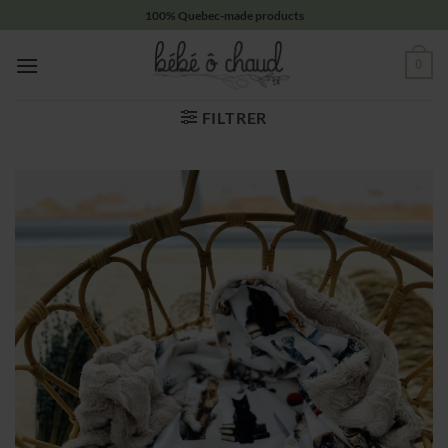
Passer
100% Quebec-made products
au
contenu
0
FILTRER