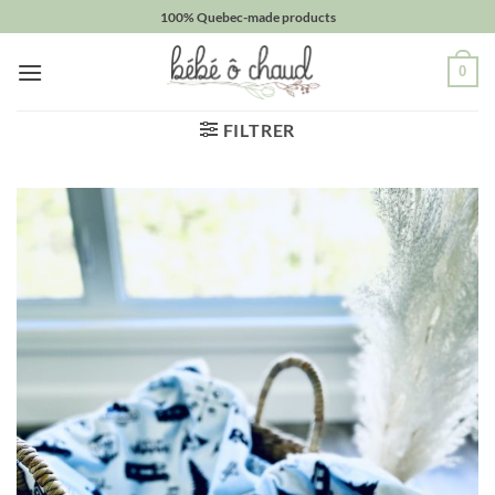
Passer
100% Quebec-made products
au
contenu
0
FILTRER