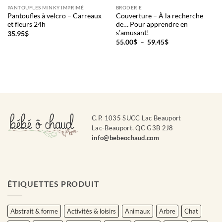
PANTOUFLES MINKY IMPRIMÉ
BRODERIE
Pantoufles à velcro – Carreaux
Couverture – À la recherche
et fleurs 24h
de… Pour apprendre en
s’amusant!
35.95
$
Plage
55.00
$
–
59.45
$
de
prix :
55.00$
à
59.45$
C.P. 1035 SUCC Lac Beauport
Lac-Beauport, QC G3B 2J8
info@bebeochaud.com
ÉTIQUETTES PRODUIT
Abstrait & forme
Activités & loisirs
Animaux
Arbre
Chat