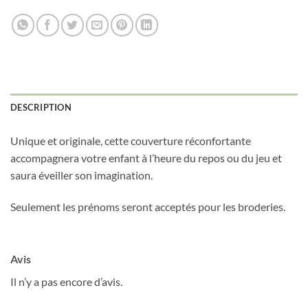
DESCRIPTION
Obtenez 10% de rabais
Obtenez un 10% de rabais sur votre
Unique et originale, cette couverture réconfortante
prochaine commande en vous inscrivant à
accompagnera votre enfant à l’heure du repos ou du jeu et
notre infolettre!
saura éveiller son imagination.
Courriel
*
Seulement les prénoms seront acceptés pour les broderies.
Nom
*
Avis
Il n’y a pas encore d’avis.
Date de naissance