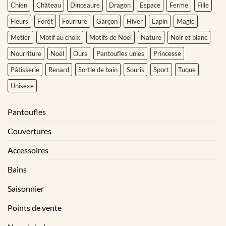
Chien
Château
Dinosaure
Dragon
Espace
Ferme
Fille
Fleurs
Forêt
Fourrure
Garçon
Hiver
Lapin
Magie
Metier
Motif au choix
Motifs de Noël
Nature
Noir et blanc
Nourriture
Noël
Ours
Pantoufles unies
Princesse
Pâtisserie
Renard
Sortie de bain
Souris
Sport
Tuque
Unisexe
Pantoufles
Couvertures
Accessoires
Bains
Saisonnier
Points de vente