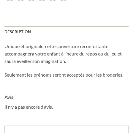
DESCRIPTION
Obtenez 10% de rabais
Obtenez un 10% de rabais sur votre
Unique et originale, cette couverture réconfortante
prochaine commande en vous inscrivant à
accompagnera votre enfant à l’heure du repos ou du jeu et
notre infolettre!
saura éveiller son imagination.
Courriel
*
Seulement les prénoms seront acceptés pour les broderies.
Nom
*
Avis
Il n’y a pas encore d’avis.
Date de naissance