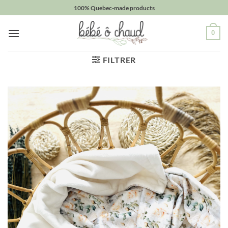
Passer
100% Quebec-made products
au
contenu
0
FILTRER