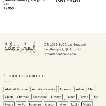
Plage
37.95
$
–
41.95
$
de
24h
prix :
49.95
$
37.95$
à
41.95$
C.P. 1035 SUCC Lac Beauport
Lac-Beauport, QC G3B 2J8
info@bebeochaud.com
ÉTIQUETTES PRODUIT
Abstrait & forme
Activités & loisirs
Animaux
Arbre
Chat
Chien
Château
Dinosaure
Dragon
Espace
Ferme
Fille
Fleurs
Forêt
Fourrure
Garçon
Hiver
Lapin
Magie