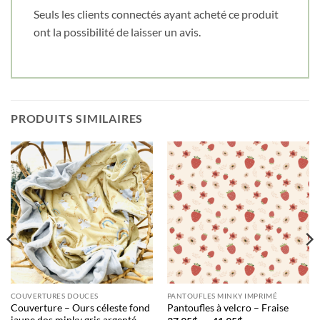
Cliquez ici pour obtenir votre 10%
Seuls les clients connectés ayant acheté ce produit
ont la possibilité de laisser un avis.
PRODUITS SIMILAIRES
COUVERTURES DOUCES
PANTOUFLES MINKY IMPRIMÉ
Couverture – Ours céleste fond
Pantoufles à velcro – Fraise
jaune dos minky gris argenté