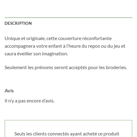
DESCRIPTION
Obtenez 10% de rabais
Unique et originale, cette couverture réconfortante
Obtenez un 10% de rabais sur votre
accompagnera votre enfant à l’heure du repos ou du jeu et
prochaine commande en vous inscrivant à
notre infolettre!
saura éveiller son imagination.
Seulement les prénoms seront acceptés pour les broderies.
Courriel
*
Avis
Nom
*
Il n’y a pas encore d’avis.
Date de naissance
Seuls les clients connectés ayant acheté ce produit
Cliquez ici pour obtenir votre 10%