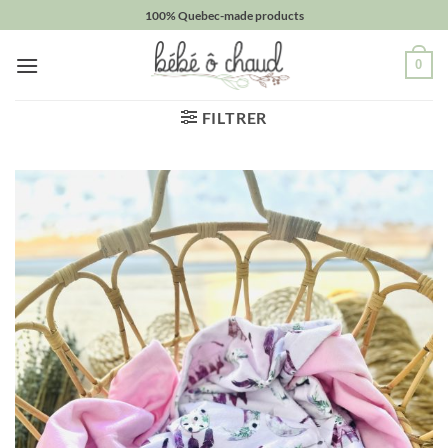
Passer
100% Quebec-made products
au
contenu
0
FILTRER