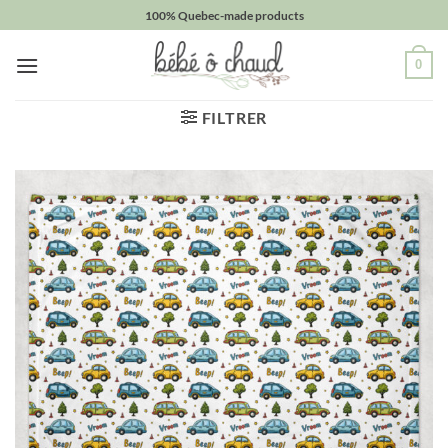
Passer
100% Quebec-made products
au
contenu
0
FILTRER