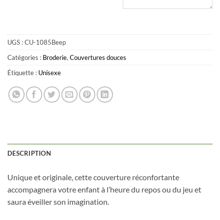
UGS :
CU-1085Beep
Catégories :
Broderie
,
Couvertures douces
Étiquette :
Unisexe
Obtenez 10% de rabais
Obtenez un 10% de rabais sur votre
prochaine commande en vous inscrivant à
notre infolettre!
DESCRIPTION
Courriel
*
Unique et originale, cette couverture réconfortante
accompagnera votre enfant à l’heure du repos ou du jeu et
saura éveiller son imagination.
Nom
*