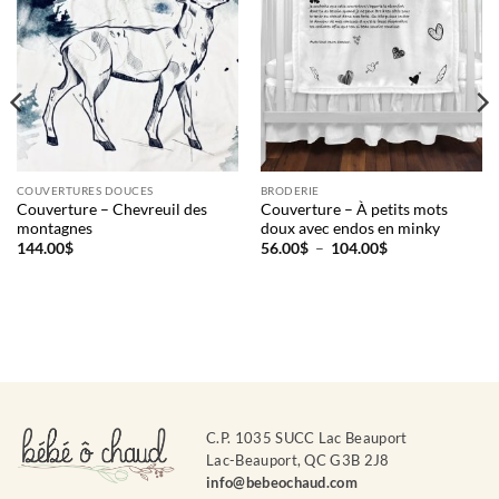
COUVERTURES DOUCES
BRODERIE
Couverture – Chevreuil des
Couverture – À petits mots
montagnes
doux avec endos en minky
Plage
144.00
$
56.00
$
–
104.00
$
de
prix :
56.00$
à
104.00$
C.P. 1035 SUCC Lac Beauport
Lac-Beauport, QC G3B 2J8
info@bebeochaud.com