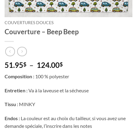
COUVERTURES DOUCES
Couverture – Beep Beep
Plage
51.95
–
124.00
$
$
de
Composition :
100 % polyester
prix :
51.95$
Entretien :
Va à la laveuse et la sécheuse
à
124.00$
Tissu :
MINKY
Endos :
La couleur est au choix du tailleur, si vous avez une
demande spéciale, l’inscrire dans les notes