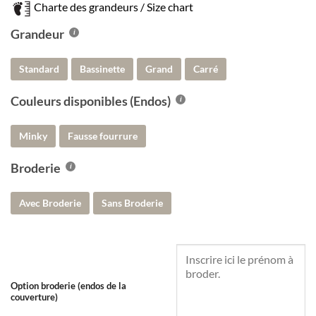
Charte des grandeurs / Size chart
Grandeur
Standard
Bassinette
Grand
Carré
Couleurs disponibles (Endos)
Minky
Fausse fourrure
Broderie
Avec Broderie
Sans Broderie
Option broderie (endos de la
couverture)