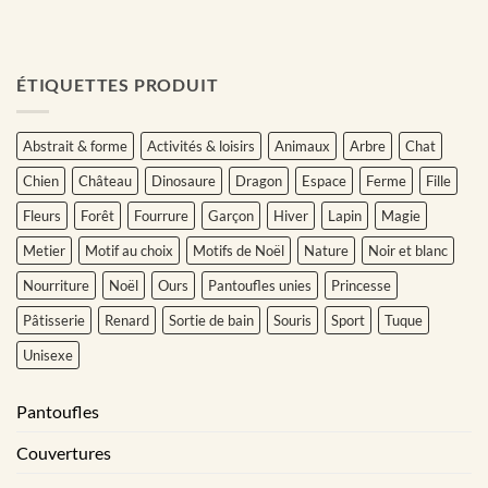
ÉTIQUETTES PRODUIT
Abstrait & forme
Activités & loisirs
Animaux
Arbre
Chat
Chien
Château
Dinosaure
Dragon
Espace
Ferme
Fille
Fleurs
Forêt
Fourrure
Garçon
Hiver
Lapin
Magie
Metier
Motif au choix
Motifs de Noël
Nature
Noir et blanc
Nourriture
Noël
Ours
Pantoufles unies
Princesse
Pâtisserie
Renard
Sortie de bain
Souris
Sport
Tuque
Unisexe
Pantoufles
Couvertures