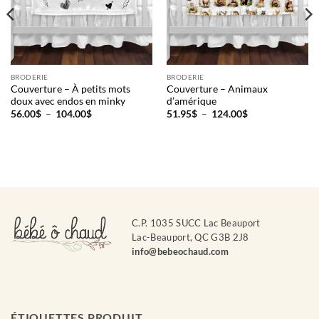
BRODERIE
BRODERIE
Couverture – À petits mots
Couverture – Animaux
doux avec endos en minky
d’amérique
Plage
Plage
56.00
$
–
104.00
$
51.95
$
–
124.00
$
de
de
prix :
prix :
56.00$
51.95$
à
à
104.00$
124.00$
C.P. 1035 SUCC Lac Beauport
Lac-Beauport, QC G3B 2J8
info@bebeochaud.com
ÉTIQUETTES PRODUIT