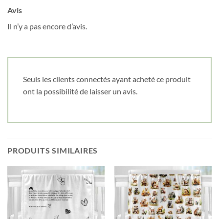
prochaine commande en vous inscrivant à
Avis
notre infolettre!
Il n’y a pas encore d’avis.
Courriel
*
Nom
*
Seuls les clients connectés ayant acheté ce produit
ont la possibilité de laisser un avis.
Date de naissance
Cliquez ici pour obtenir votre 10%
PRODUITS SIMILAIRES