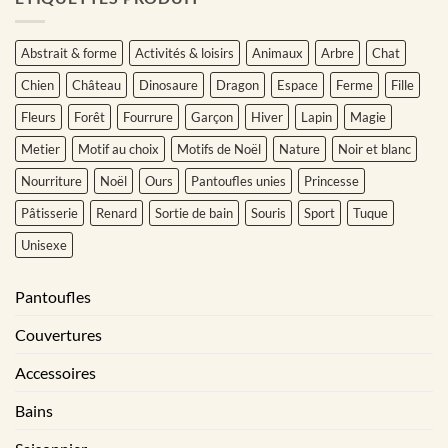
Abstrait & forme
Activités & loisirs
Animaux
Arbre
Chat
Chien
Château
Dinosaure
Dragon
Espace
Ferme
Fille
Fleurs
Forêt
Fourrure
Garçon
Hiver
Lapin
Magie
Metier
Motif au choix
Motifs de Noël
Nature
Noir et blanc
Nourriture
Noël
Ours
Pantoufles unies
Princesse
Pâtisserie
Renard
Sortie de bain
Souris
Sport
Tuque
Unisexe
Pantoufles
Couvertures
Accessoires
Bains