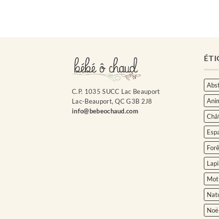
ÉTI
Abst
C.P. 1035 SUCC Lac Beauport
Ani
Lac-Beauport, QC G3B 2J8
info@bebeochaud.com
Châ
Esp
Forê
Lapi
Moti
Nat
Noë