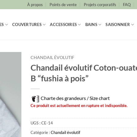
À propos
Points de vente
Projets corporatifs
FAQ
ES
COUVERTURES
ACCESSOIRES
BAINS
SAISONNIER
CHANDAIL ÉVOLUTIF
Chandail évolutif Coton-ouat
B “fushia à pois”
Charte des grandeurs / Size chart
Ce produit est actuellement en rupture et indisponible.
UGS :
CE-14
Catégorie :
Chandail évolutif