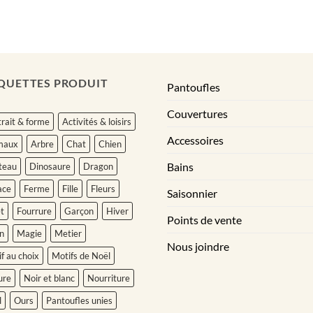
37.95$
à
41.95$
QUETTES PRODUIT
Pantoufles
Couvertures
rait & forme
Activités & loisirs
Accessoires
maux
Arbre
Chat
Chien
Bains
teau
Dinosaure
Dragon
ace
Ferme
Fille
Fleurs
Saisonnier
t
Fourrure
Garçon
Hiver
Points de vente
n
Magie
Metier
Nous joindre
f au choix
Motifs de Noël
ure
Noir et blanc
Nourriture
l
Ours
Pantoufles unies