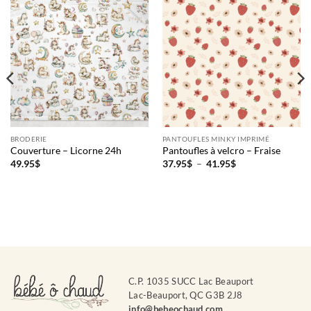
BRODERIE
PANTOUFLES MINKY IMPRIMÉ
Couverture – Licorne 24h
Pantoufles à velcro – Fraise
Plage
49.95
$
37.95
$
–
41.95
$
de
prix :
37.95$
à
41.95$
C.P. 1035 SUCC Lac Beauport
Lac-Beauport, QC G3B 2J8
info@bebeochaud.com