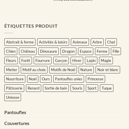
ÉTIQUETTES PRODUIT
Abstrait & forme
Activités & loisirs
Animaux
Arbre
Chat
Chien
Château
Dinosaure
Dragon
Espace
Ferme
Fille
Fleurs
Forêt
Fourrure
Garçon
Hiver
Lapin
Magie
Metier
Motif au choix
Motifs de Noël
Nature
Noir et blanc
Nourriture
Noël
Ours
Pantoufles unies
Princesse
Pâtisserie
Renard
Sortie de bain
Souris
Sport
Tuque
Unisexe
Pantoufles
Couvertures