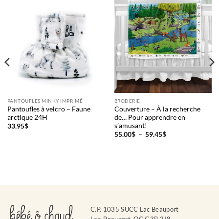
PANTOUFLES MINKY IMPRIMÉ
BRODERIE
Pantoufles à velcro – Faune
Couverture – À la recherche
arctique 24H
de… Pour apprendre en
s’amusant!
33.95
$
Plage
55.00
$
–
59.45
$
de
prix :
55.00$
à
59.45$
C.P. 1035 SUCC Lac Beauport