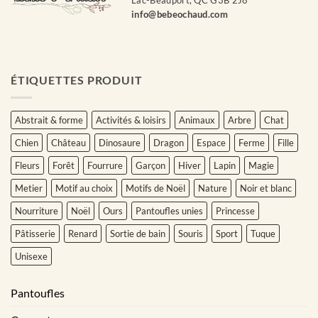
Lac-Beauport, QC G3B 2J8
info@bebeochaud.com
ÉTIQUETTES PRODUIT
Abstrait & forme
Activités & loisirs
Animaux
Arbre
Chat
Chien
Château
Dinosaure
Dragon
Espace
Ferme
Fille
Fleurs
Forêt
Fourrure
Garçon
Hiver
Lapin
Magie
Metier
Motif au choix
Motifs de Noël
Nature
Noir et blanc
Nourriture
Noël
Ours
Pantoufles unies
Princesse
Pâtisserie
Renard
Sortie de bain
Souris
Sport
Tuque
Unisexe
Pantoufles