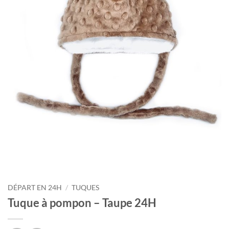
Courriel
*
Nom
*
Date
de
naissance
Cliquez
ici
pour
obtenir
votre
10%
DÉPART EN 24H
/
TUQUES
Tuque à pompon – Taupe 24H