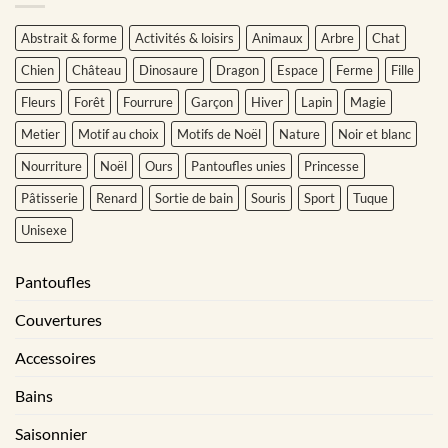
Abstrait & forme
Activités & loisirs
Animaux
Arbre
Chat
Chien
Château
Dinosaure
Dragon
Espace
Ferme
Fille
Fleurs
Forêt
Fourrure
Garçon
Hiver
Lapin
Magie
Metier
Motif au choix
Motifs de Noël
Nature
Noir et blanc
Nourriture
Noël
Ours
Pantoufles unies
Princesse
Pâtisserie
Renard
Sortie de bain
Souris
Sport
Tuque
Unisexe
Pantoufles
Couvertures
Accessoires
Bains
Saisonnier