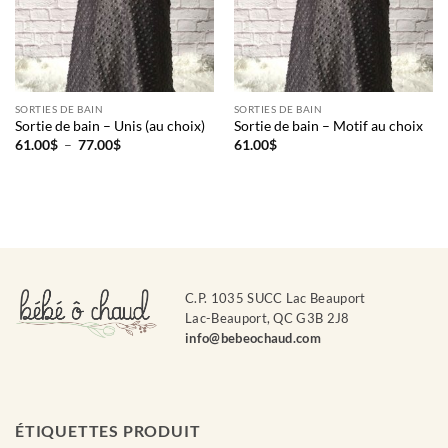
SORTIES DE BAIN
SORTIES DE BAIN
Sortie de bain – Unis (au choix)
Sortie de bain – Motif au choix
Plage
61.00
$
–
77.00
$
61.00
$
de
prix :
61.00$
à
77.00$
C.P. 1035 SUCC Lac Beauport
Lac-Beauport, QC G3B 2J8
info@bebeochaud.com
ÉTIQUETTES PRODUIT