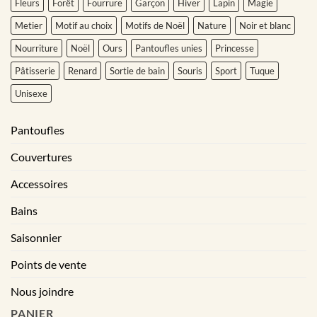
Fleurs
Forêt
Fourrure
Garçon
Hiver
Lapin
Magie
Metier
Motif au choix
Motifs de Noël
Nature
Noir et blanc
Nourriture
Noël
Ours
Pantoufles unies
Princesse
Pâtisserie
Renard
Sortie de bain
Souris
Sport
Tuque
Unisexe
Pantoufles
Couvertures
Accessoires
Bains
Saisonnier
Points de vente
Nous joindre
PANIER