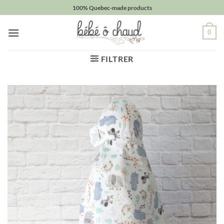
Passer
100% Quebec-made products
au
contenu
0
FILTRER