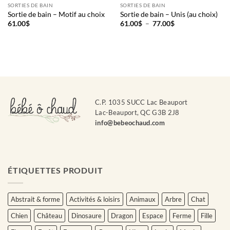
SORTIES DE BAIN
SORTIES DE BAIN
Sortie de bain – Motif au choix
Sortie de bain – Unis (au choix)
Plage
61.00
$
61.00
$
–
77.00
$
de
prix :
61.00$
à
77.00$
C.P. 1035 SUCC Lac Beauport
Lac-Beauport, QC G3B 2J8
info@bebeochaud.com
ÉTIQUETTES PRODUIT
Abstrait & forme
Activités & loisirs
Animaux
Arbre
Chat
Chien
Château
Dinosaure
Dragon
Espace
Ferme
Fille