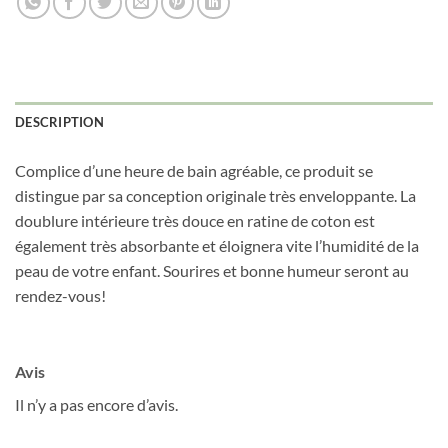
DESCRIPTION
Obtenez 10% de rabais
Complice d’une heure de bain agréable, ce produit se
Obtenez un 10% de rabais sur votre
prochaine commande en vous inscrivant à
distingue par sa conception originale très enveloppante. La
notre infolettre!
doublure intérieure très douce en ratine de coton est
également très absorbante et éloignera vite l’humidité de la
Courriel
*
peau de votre enfant. Sourires et bonne humeur seront au
rendez-vous!
Nom
*
Avis
Il n’y a pas encore d’avis.
Date de naissance