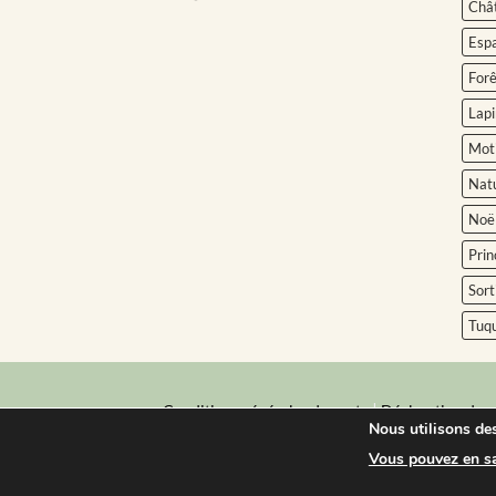
Châ
Esp
Forê
Lapi
Moti
Nat
Noë
Prin
Sort
Tuq
|
Conditions générales de vente
Déclaration de c
Nous utilisons des
Bébé Ô Chaud © Tout droits réservés | All right 
Vous pouvez en sav