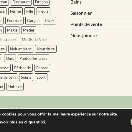
Bains
teau
Dinosaure
Dragon
ace
Ferme
Fille
Fleurs
Saisonnier
t
Fourrure
Garçon
Hiver
Points de vente
n
Magie
Metier
Nous joindre
f au choix
Motifs de Noël
ure
Noir et blanc
Nourriture
l
Ours
Pantoufles unies
cesse
Pâtisserie
Renard
ie de bain
Souris
Sport
ue
Unisexe
onfidentialité
 cookies pour vous offrir la meilleure expérience sur notre site.
reserved. 2025
oir plus en cliquant ici.