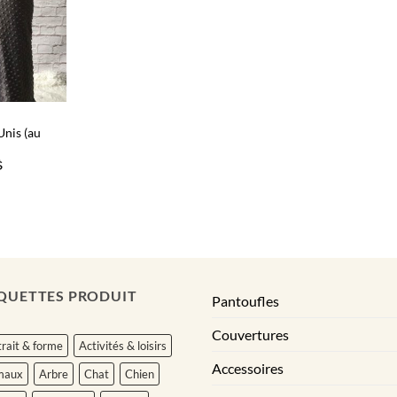
Unis (au
Plage
$
de
prix :
61.00$
à
77.00$
QUETTES PRODUIT
Pantoufles
Couvertures
rait & forme
Activités & loisirs
Accessoires
maux
Arbre
Chat
Chien