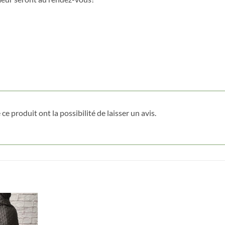
Obtenez 10% de rabais
Obtenez un 10% de rabais sur votre
prochaine commande en vous inscrivant à
notre infolettre!
Courriel
*
ce produit ont la possibilité de laisser un avis.
Nom
*
Date de naissance
Cliquez ici pour obtenir votre 10%