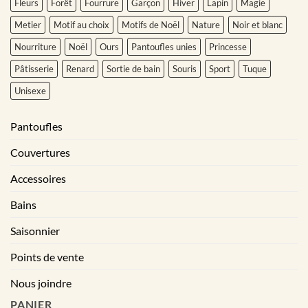
Fleurs
Forêt
Fourrure
Garçon
Hiver
Lapin
Magie
Metier
Motif au choix
Motifs de Noël
Nature
Noir et blanc
Nourriture
Noël
Ours
Pantoufles unies
Princesse
Pâtisserie
Renard
Sortie de bain
Souris
Sport
Tuque
Unisexe
Pantoufles
Couvertures
Accessoires
Bains
Saisonnier
Points de vente
Nous joindre
PANIER