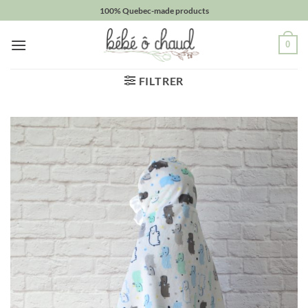
Passer
100% Quebec-made products
au
contenu
0
FILTRER