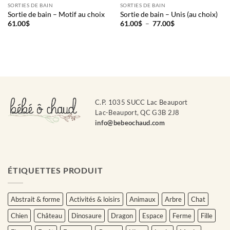
SORTIES DE BAIN
SORTIES DE BAIN
Sortie de bain – Motif au choix
Sortie de bain – Unis (au choix)
Plage
61.00
$
61.00
$
–
77.00
$
de
prix :
61.00$
à
77.00$
C.P. 1035 SUCC Lac Beauport
Lac-Beauport, QC G3B 2J8
info@bebeochaud.com
ÉTIQUETTES PRODUIT
Abstrait & forme
Activités & loisirs
Animaux
Arbre
Chat
Chien
Château
Dinosaure
Dragon
Espace
Ferme
Fille