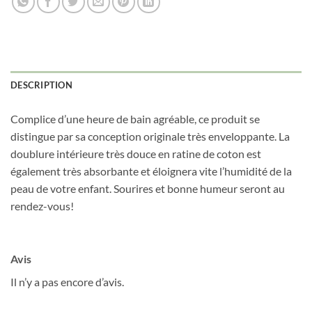
DESCRIPTION
Obtenez 10% de rabais
Obtenez un 10% de rabais sur votre
Complice d’une heure de bain agréable, ce produit se
prochaine commande en vous inscrivant à
distingue par sa conception originale très enveloppante. La
notre infolettre!
doublure intérieure très douce en ratine de coton est
également très absorbante et éloignera vite l’humidité de la
Courriel
*
peau de votre enfant. Sourires et bonne humeur seront au
rendez-vous!
Nom
*
Avis
Date de naissance
Il n’y a pas encore d’avis.