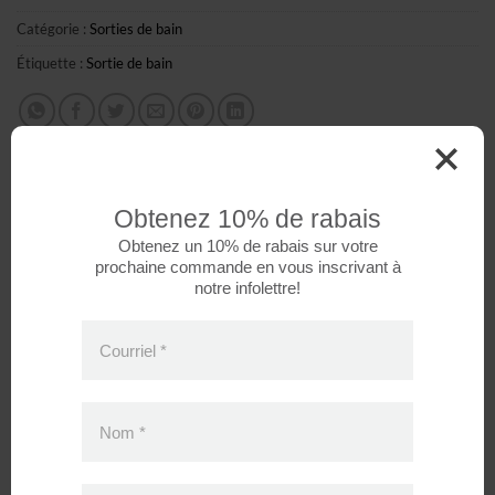
Catégorie :
Sorties de bain
Étiquette :
Sortie de bain
Obtenez 10% de rabais
DESCRIPTION
Obtenez un 10% de rabais sur votre
prochaine commande en vous inscrivant à
notre infolettre!
Complice d’une heure de bain agréable, ce produit se
distingue par sa conception originale très enveloppante. La
Courriel
*
doublure intérieure très douce en ratine de coton est
également très absorbante et éloignera vite l’humidité de la
peau de votre enfant. Sourires et bonne humeur seront au
Nom
*
rendez-vous!