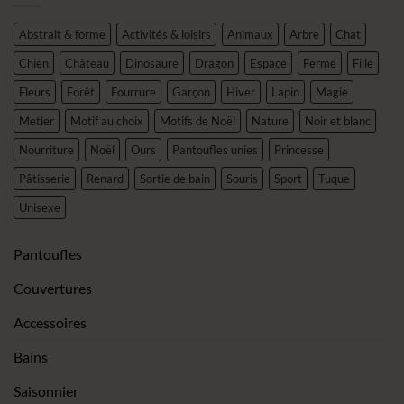
Abstrait & forme
Activités & loisirs
Animaux
Arbre
Chat
Chien
Château
Dinosaure
Dragon
Espace
Ferme
Fille
Fleurs
Forêt
Fourrure
Garçon
Hiver
Lapin
Magie
Metier
Motif au choix
Motifs de Noël
Nature
Noir et blanc
Nourriture
Noël
Ours
Pantoufles unies
Princesse
Pâtisserie
Renard
Sortie de bain
Souris
Sport
Tuque
Unisexe
Pantoufles
Couvertures
Accessoires
Bains
Saisonnier