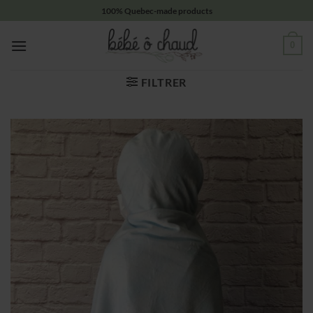
Passer
100% Quebec-made products
au
contenu
0
FILTRER