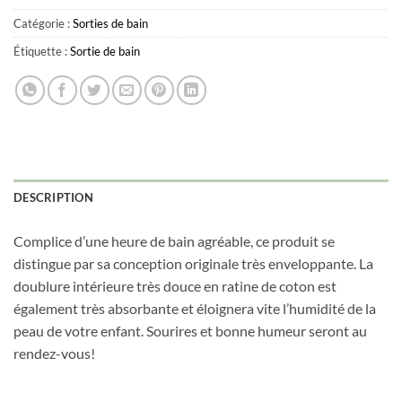
Catégorie :
Sorties de bain
Étiquette :
Sortie de bain
Obtenez 10% de rabais
DESCRIPTION
Obtenez un 10% de rabais sur votre
prochaine commande en vous inscrivant à
notre infolettre!
Complice d’une heure de bain agréable, ce produit se
distingue par sa conception originale très enveloppante. La
Courriel
*
doublure intérieure très douce en ratine de coton est
également très absorbante et éloignera vite l’humidité de la
peau de votre enfant. Sourires et bonne humeur seront au
Nom
*
rendez-vous!