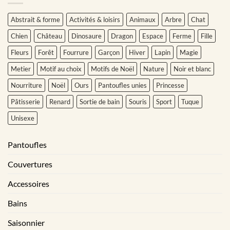
Abstrait & forme
Activités & loisirs
Animaux
Arbre
Chat
Chien
Château
Dinosaure
Dragon
Espace
Ferme
Fille
Fleurs
Forêt
Fourrure
Garçon
Hiver
Lapin
Magie
Metier
Motif au choix
Motifs de Noël
Nature
Noir et blanc
Nourriture
Noël
Ours
Pantoufles unies
Princesse
Pâtisserie
Renard
Sortie de bain
Souris
Sport
Tuque
Unisexe
Pantoufles
Couvertures
Accessoires
Bains
Saisonnier