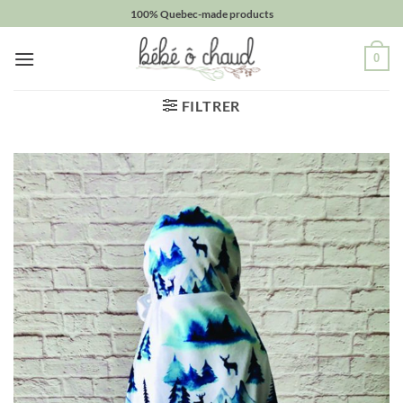
Passer
100% Quebec-made products
au
contenu
0
FILTRER