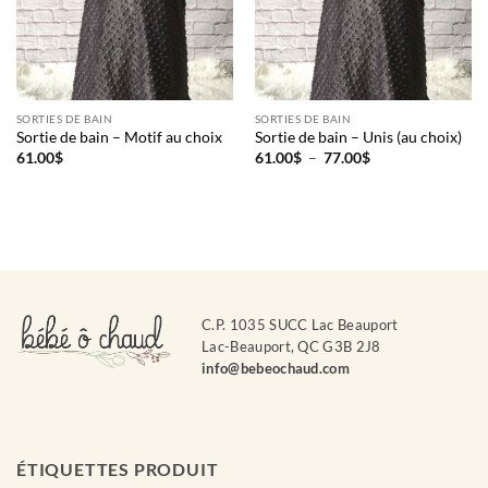
SORTIES DE BAIN
SORTIES DE BAIN
Sortie de bain – Motif au choix
Sortie de bain – Unis (au choix)
Plage
61.00
$
61.00
$
–
77.00
$
de
prix :
61.00$
à
77.00$
C.P. 1035 SUCC Lac Beauport
Lac-Beauport, QC G3B 2J8
info@bebeochaud.com
ÉTIQUETTES PRODUIT