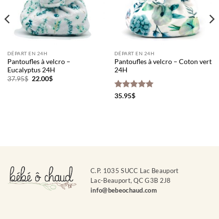
DÉPART EN 24H
DÉPART EN 24H
Pantoufles à velcro –
Pantoufles à velcro – Coton vert
Eucalyptus 24H
24H
Le
Le
37.95
$
22.00
$
prix
prix
initial
actuel
Note
5
sur
35.95
$
était :
est :
5
37.95$.
22.00$.
C.P. 1035 SUCC Lac Beauport
Lac-Beauport, QC G3B 2J8
info@bebeochaud.com