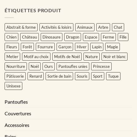
ÉTIQUETTES PRODUIT
Abstrait & forme
Activités & loisirs
Animaux
Arbre
Chat
Chien
Château
Dinosaure
Dragon
Espace
Ferme
Fille
Fleurs
Forêt
Fourrure
Garçon
Hiver
Lapin
Magie
Metier
Motif au choix
Motifs de Noël
Nature
Noir et blanc
Nourriture
Noël
Ours
Pantoufles unies
Princesse
Pâtisserie
Renard
Sortie de bain
Souris
Sport
Tuque
Unisexe
Pantoufles
Couvertures
Accessoires
Bains