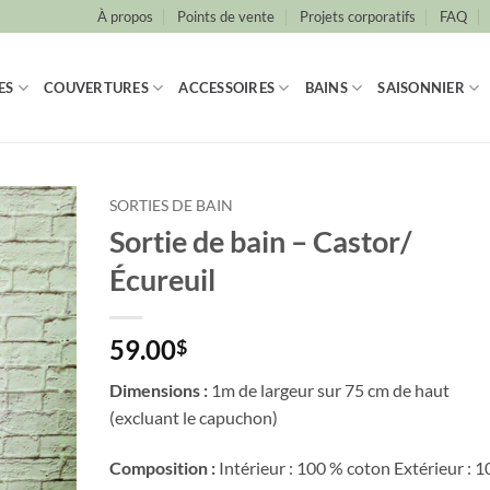
À propos
Points de vente
Projets corporatifs
FAQ
ES
COUVERTURES
ACCESSOIRES
BAINS
SAISONNIER
SORTIES DE BAIN
Sortie de bain – Castor/
Écureuil
59.00
$
Dimensions :
1m de largeur sur 75 cm de haut
(excluant le capuchon)
Composition :
Intérieur : 100 % coton Extérieur : 1