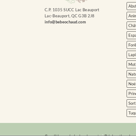
Abst
C.P. 1035 SUCC Lac Beauport
Ani
Lac-Beauport, QC G3B 2J8
info@bebeochaud.com
Châ
Esp
Forê
Lapi
Moti
Nat
Noë
Prin
Sort
Tuq
|