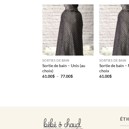
SORTIES DE BAIN
SORTIES DE BAIN
Sortie de bain – Unis (au
Sortie de bain –
choix)
choix
Plage
61.00
$
–
77.00
$
61.00
$
de
prix :
61.00$
à
77.00$
ÉTI