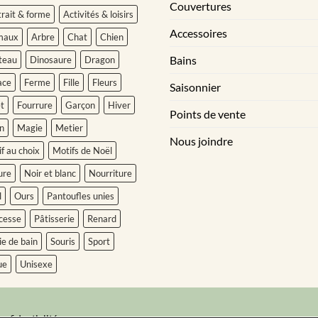
Couvertures
rait & forme
Activités & loisirs
Accessoires
maux
Arbre
Chat
Chien
Bains
teau
Dinosaure
Dragon
ace
Ferme
Fille
Fleurs
Saisonnier
t
Fourrure
Garçon
Hiver
Points de vente
n
Magie
Metier
Nous joindre
f au choix
Motifs de Noël
ure
Noir et blanc
Nourriture
l
Ours
Pantoufles unies
cesse
Pâtisserie
Renard
ie de bain
Souris
Sport
ue
Unisexe