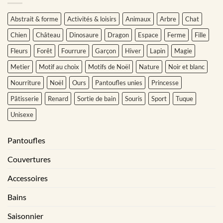
Abstrait & forme
Activités & loisirs
Animaux
Arbre
Chat
Chien
Château
Dinosaure
Dragon
Espace
Ferme
Fille
Fleurs
Forêt
Fourrure
Garçon
Hiver
Lapin
Magie
Metier
Motif au choix
Motifs de Noël
Nature
Noir et blanc
Nourriture
Noël
Ours
Pantoufles unies
Princesse
Pâtisserie
Renard
Sortie de bain
Souris
Sport
Tuque
Unisexe
Pantoufles
Couvertures
Accessoires
Bains
Saisonnier