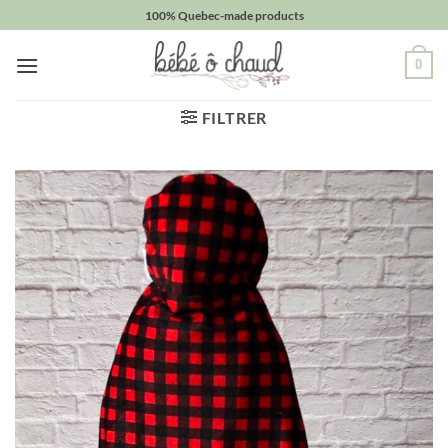
Passer
100% Quebec-made products
au
contenu
0
FILTRER