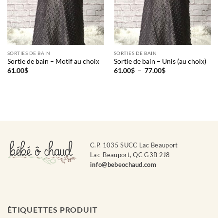
SORTIES DE BAIN
SORTIES DE BAIN
Sortie de bain – Motif au choix
Sortie de bain – Unis (au choix)
Plage
61.00
$
61.00
$
–
77.00
$
de
prix :
61.00$
à
77.00$
C.P. 1035 SUCC Lac Beauport
Lac-Beauport, QC G3B 2J8
info@bebeochaud.com
ÉTIQUETTES PRODUIT