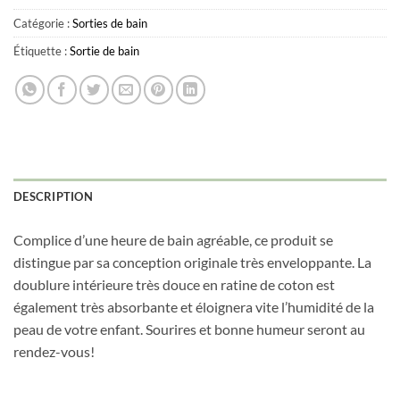
Catégorie :
Sorties de bain
Étiquette :
Sortie de bain
Obtenez 10% de rabais
DESCRIPTION
Obtenez un 10% de rabais sur votre
prochaine commande en vous inscrivant à
notre infolettre!
Complice d’une heure de bain agréable, ce produit se
distingue par sa conception originale très enveloppante. La
Courriel
*
doublure intérieure très douce en ratine de coton est
également très absorbante et éloignera vite l’humidité de la
peau de votre enfant. Sourires et bonne humeur seront au
Nom
*
rendez-vous!