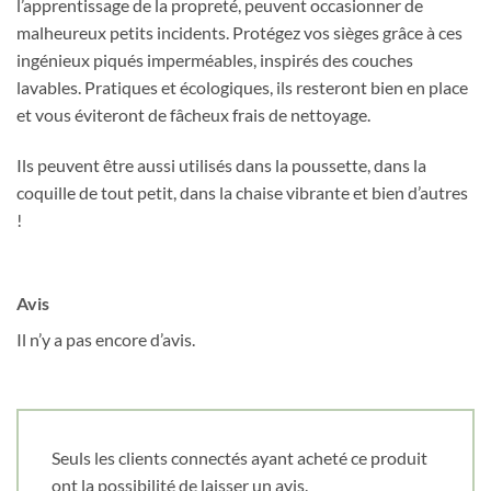
l’apprentissage de la propreté, peuvent occasionner de
malheureux petits incidents. Protégez vos sièges grâce à ces
ingénieux piqués imperméables, inspirés des couches
Obtenez 10% de rabais
lavables. Pratiques et écologiques, ils resteront bien en place
et vous éviteront de fâcheux frais de nettoyage.
Obtenez un 10% de rabais sur votre
prochaine commande en vous inscrivant à
notre infolettre!
Ils peuvent être aussi utilisés dans la poussette, dans la
coquille de tout petit, dans la chaise vibrante et bien d’autres
!
Courriel
*
Nom
*
Avis
Il n’y a pas encore d’avis.
Date de naissance
Seuls les clients connectés ayant acheté ce produit
Cliquez ici pour obtenir votre 10%
ont la possibilité de laisser un avis.