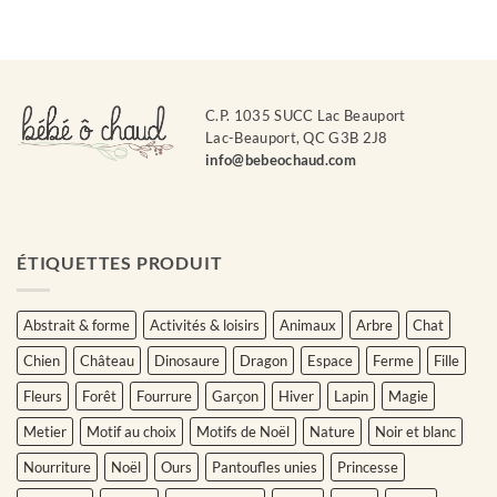
C.P. 1035 SUCC Lac Beauport
Lac-Beauport, QC G3B 2J8
info@bebeochaud.com
ÉTIQUETTES PRODUIT
Abstrait & forme
Activités & loisirs
Animaux
Arbre
Chat
Chien
Château
Dinosaure
Dragon
Espace
Ferme
Fille
Fleurs
Forêt
Fourrure
Garçon
Hiver
Lapin
Magie
Metier
Motif au choix
Motifs de Noël
Nature
Noir et blanc
Nourriture
Noël
Ours
Pantoufles unies
Princesse