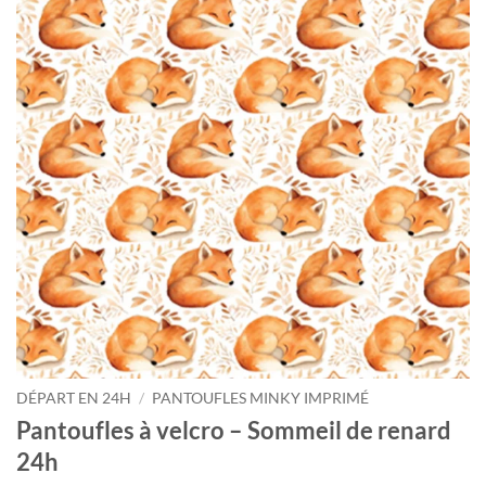
Courriel
*
Nom
*
Date
de
naissance
Cliquez
ici
pour
obtenir
votre
10%
DÉPART EN 24H
/
PANTOUFLES MINKY IMPRIMÉ
Pantoufles à velcro – Sommeil de renard
24h