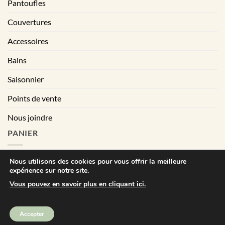
Pantoufles
Couvertures
Accessoires
Bains
Saisonnier
Points de vente
Nous joindre
PANIER
Nous utilisons des cookies pour vous offrir la meilleure
expérience sur notre site.
|
Conditions générales de vente
Déclaration de confidentialité
Vous pouvez en savoir plus en cliquant ici.
Visa
MasterCard
PayPal
Square
Accepter
Bébé Ô Chaud © Tout droits réservés | All right reserved. 2025