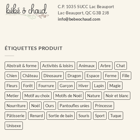
C.P. 1035 SUCC Lac Beauport
Lac-Beauport, QC G3B 2J8
info@bebeochaud.com
ÉTIQUETTES PRODUIT
Abstrait & forme
Activités & loisirs
Animaux
Arbre
Chat
Chien
Château
Dinosaure
Dragon
Espace
Ferme
Fille
Fleurs
Forêt
Fourrure
Garçon
Hiver
Lapin
Magie
Metier
Motif au choix
Motifs de Noël
Nature
Noir et blanc
Nourriture
Noël
Ours
Pantoufles unies
Princesse
Pâtisserie
Renard
Sortie de bain
Souris
Sport
Tuque
Unisexe