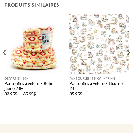
PRODUITS SIMILAIRES
DÉPART EN 24H
PANTOUFLES MINKY IMPRIMÉ
Pantoufles à velcro – Boho
Pantoufles à velcro – Licorne
jaune 24H
24h
Plage
33.95
$
–
35.95
$
35.95
$
de
prix :
33.95$
à
35.95$