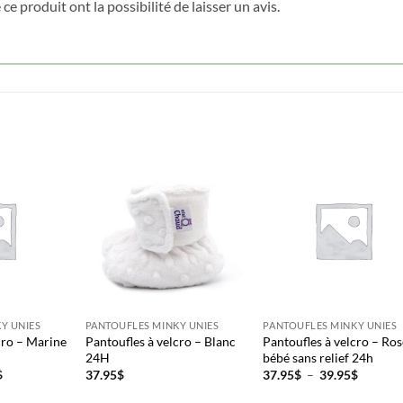
ce produit ont la possibilité de laisser un avis.
Cliquez ici pour obtenir votre 10%
Y UNIES
PANTOUFLES MINKY UNIES
PANTOUFLES MINKY UNIES
cro – Marine
Pantoufles à velcro – Blanc
Pantoufles à velcro – Ro
24H
bébé sans relief 24h
Plage
Plage
$
37.95
$
37.95
$
–
39.95
$
de
de
prix :
prix :