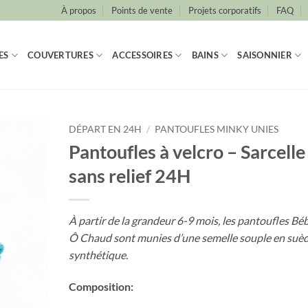
À propos
Points de vente
Projets corporatifs
FAQ
ES
COUVERTURES
ACCESSOIRES
BAINS
SAISONNIER
DÉPART EN 24H
/
PANTOUFLES MINKY UNIES
Pantoufles à velcro – Sarcelle
sans relief 24H
À partir de la grandeur 6-9 mois, les pantoufles Bé
Ô Chaud sont munies d’une semelle souple en suè
synthétique.
Composition: