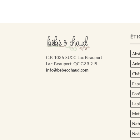
ÉTI
Abst
C.P. 1035 SUCC Lac Beauport
Ani
Lac-Beauport, QC G3B 2J8
info@bebeochaud.com
Châ
Esp
Forê
Lapi
Moti
Nat
Noë