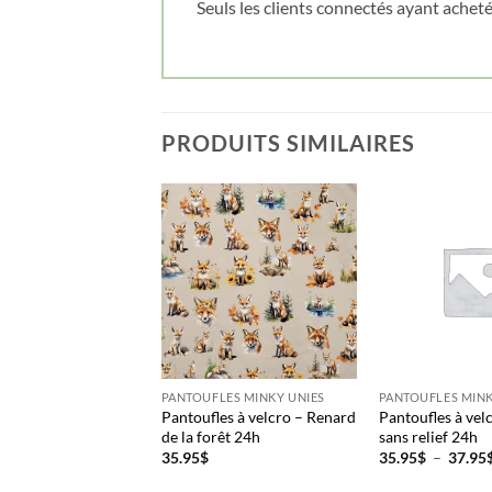
Seuls les clients connectés ayant acheté 
PRODUITS SIMILAIRES
LES MINKY UNIES
PANTOUFLES MINKY UNIES
PANTOUFLES MINK
es à velcro – Taupe
Pantoufles à velcro – Renard
Pantoufles à vel
ief 24h
de la forêt 24h
sans relief 24h
35.95
$
35.95
$
–
37.95