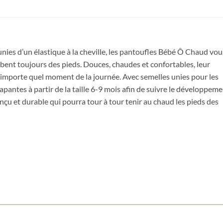
nies d’un élastique à la cheville, les pantoufles Bébé Ô Chaud vou
bent toujours des pieds. Douces, chaudes et confortables, leur
n’importe quel moment de la journée. Avec semelles unies pour les
Obtenez 10% de rabais
apantes à partir de la taille 6-9 mois afin de suivre le développem
Obtenez un 10% de rabais sur votre
çu et durable qui pourra tour à tour tenir au chaud les pieds des
prochaine commande en vous inscrivant à
notre infolettre!
Courriel
*
Nom
*
Date de naissance