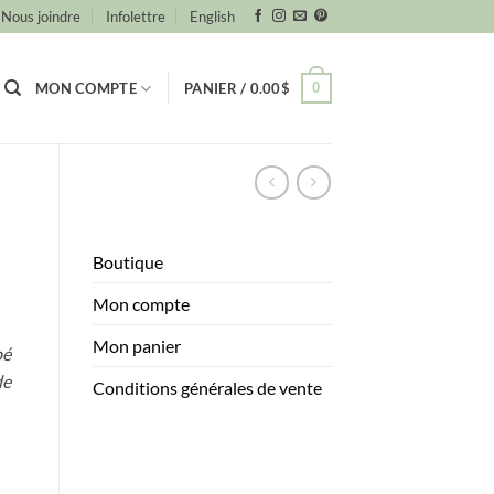
Nous joindre
Infolettre
English
0
MON COMPTE
PANIER /
0.00
$
Boutique
Mon compte
Mon panier
bé
de
Conditions générales de vente