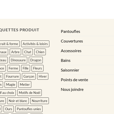
35.95$
37.95$
à
à
37.95$
39.95$
QUETTES PRODUIT
Pantoufles
Couvertures
rait & forme
Activités & loisirs
Accessoires
maux
Arbre
Chat
Chien
Bains
teau
Dinosaure
Dragon
ace
Ferme
Fille
Fleurs
Saisonnier
t
Fourrure
Garçon
Hiver
Points de vente
n
Magie
Metier
Nous joindre
f au choix
Motifs de Noël
ure
Noir et blanc
Nourriture
l
Ours
Pantoufles unies