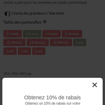
sécher à plat pour les semelles en suède synthétique
Charte des grandeurs / Size chart
Taille des pantoufles
0-3 mois
3-6 mois
6-9 mois
9-18 mois
18-24 mois
24-36 mois
36-48 mois
5 ans
6 ans
7 ans
8 ans
UGS :
PAN-1091sap
Catégorie :
Pantoufles Minky Imprimé
Étiquettes :
Motifs de Noël
,
Noël
,
Unisexe
Obtenez 10% de rabais
Obtenez un 10% de rabais sur votre