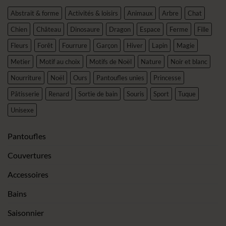
Abstrait & forme
Activités & loisirs
Animaux
Arbre
Chat
Chien
Château
Dinosaure
Dragon
Espace
Ferme
Fille
Fleurs
Forêt
Fourrure
Garçon
Hiver
Lapin
Magie
Metier
Motif au choix
Motifs de Noël
Nature
Noir et blanc
Nourriture
Noël
Ours
Pantoufles unies
Princesse
Pâtisserie
Renard
Sortie de bain
Souris
Sport
Tuque
Unisexe
Pantoufles
Couvertures
Accessoires
Bains
Saisonnier