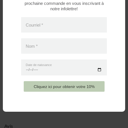
prochaine commande en vous inscrivant à
notre infolettre!
Courriel
*
DESCRIPTION
Ne cherchez plus, vous les avez trouvées. Munies d’un
Nom
*
élastique à la cheville, les pantoufles Bébé Ô Chaud vous
feront oublier ces autres pantoufles qui tombent toujours
des pieds. Douces, chaudes et confortables, leur ajustement à
Date de naissance
velcro permet de les porter à n’importe quel moment de la
journée. Avec semelles unies pour les tailles poupons, celles-
ci deviennent antidérapantes à partir de la taille 6-9 mois afin
Cliquez ici pour obtenir votre 10%
de suivre le développement moteur de votre bambin. Un
produit bien conçu et durable qui pourra tour à tour tenir au
chaud les pieds des petits frères et petites sœurs.
Avis