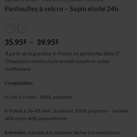
Pantoufles à velcro – Sapin étoilé 24h
Plage
35.95
–
39.95
$
$
de
À partir de la grandeur 6-9 mois, les pantoufles Bébé Ô
prix :
Chaud sont munies d’une semelle souple en suède
35.95$
synthétique.
à
39.95$
Composition:
0-3 et 3-6 mois : 100% polyester
6-9 mois à 36-48 mois : Extérieur 100% polyester – Semelle
60% nylon 40% polyuréthane
Entretien :
Lavable à la machine. Sécher à la machine ou