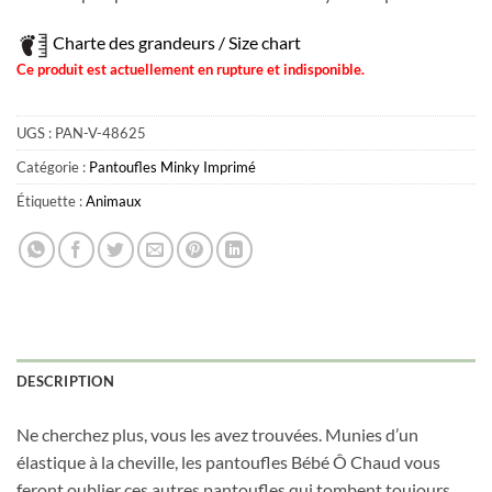
Charte des grandeurs / Size chart
Ce produit est actuellement en rupture et indisponible.
UGS :
PAN-V-48625
Catégorie :
Pantoufles Minky Imprimé
Étiquette :
Animaux
Obtenez 10% de rabais
Obtenez un 10% de rabais sur votre
DESCRIPTION
prochaine commande en vous inscrivant à
notre infolettre!
Ne cherchez plus, vous les avez trouvées. Munies d’un
élastique à la cheville, les pantoufles Bébé Ô Chaud vous
Courriel
*
feront oublier ces autres pantoufles qui tombent toujours