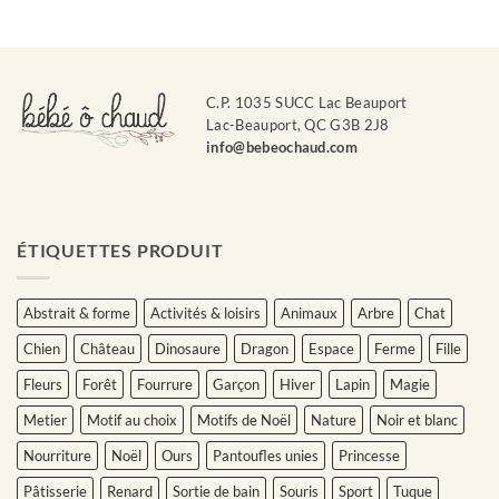
C.P. 1035 SUCC Lac Beauport
Lac-Beauport, QC G3B 2J8
info@bebeochaud.com
ÉTIQUETTES PRODUIT
Abstrait & forme
Activités & loisirs
Animaux
Arbre
Chat
Chien
Château
Dinosaure
Dragon
Espace
Ferme
Fille
Fleurs
Forêt
Fourrure
Garçon
Hiver
Lapin
Magie
Metier
Motif au choix
Motifs de Noël
Nature
Noir et blanc
Nourriture
Noël
Ours
Pantoufles unies
Princesse
Pâtisserie
Renard
Sortie de bain
Souris
Sport
Tuque