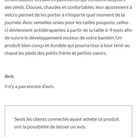
des pieds. Douces, chaudes et confortables, leur ajustement à
velcro permet de les porter à n’importe quel moment de la
Nom
*
journée. Avec semelles unies pour les tailles poupons, celles-
ci deviennent antidérapantes à partir de la taille 6-9 mois afin
de suivre le développement moteur de votre bambin. Un
Date de naissance
produit bien conçu et durable qui pourra tour à tour tenir au
chaud les pieds des petits frères et petites sœurs.
Cliquez ici pour obtenir votre 10%
Avis
Il n’y a pas encore d’avis.
Seuls les clients connectés ayant acheté ce produit
ont la possibilité de laisser un avis.