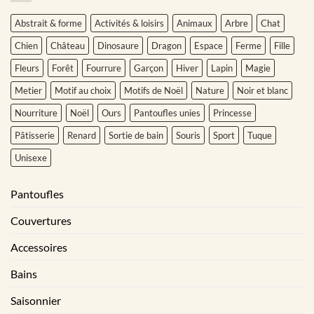
Abstrait & forme
Activités & loisirs
Animaux
Arbre
Chat
Chien
Château
Dinosaure
Dragon
Espace
Ferme
Fille
Fleurs
Forêt
Fourrure
Garçon
Hiver
Lapin
Magie
Metier
Motif au choix
Motifs de Noël
Nature
Noir et blanc
Nourriture
Noël
Ours
Pantoufles unies
Princesse
Pâtisserie
Renard
Sortie de bain
Souris
Sport
Tuque
Unisexe
Pantoufles
Couvertures
Accessoires
Bains
Saisonnier