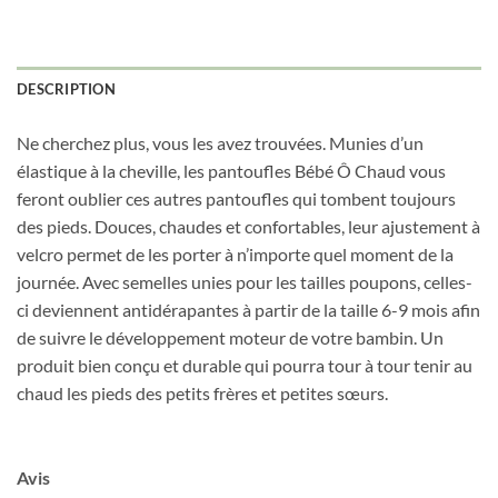
prochaine commande en vous inscrivant à
notre infolettre!
DESCRIPTION
Courriel
*
Ne cherchez plus, vous les avez trouvées. Munies d’un
élastique à la cheville, les pantoufles Bébé Ô Chaud vous
Nom
*
feront oublier ces autres pantoufles qui tombent toujours
des pieds. Douces, chaudes et confortables, leur ajustement à
velcro permet de les porter à n’importe quel moment de la
Date de naissance
journée. Avec semelles unies pour les tailles poupons, celles-
ci deviennent antidérapantes à partir de la taille 6-9 mois afin
de suivre le développement moteur de votre bambin. Un
Cliquez ici pour obtenir votre 10%
produit bien conçu et durable qui pourra tour à tour tenir au
chaud les pieds des petits frères et petites sœurs.
Avis