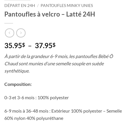
DÉPART EN 24H
/
PANTOUFLES MINKY UNIES
Pantoufles à velcro – Latté 24H
Plage
35.95
–
37.95
$
$
de
À partir de la grandeur 6-9 mois, les pantoufles Bébé Ô
prix :
Chaud sont munies d’une semelle souple en suède
35.95$
synthétique.
à
37.95$
Composition:
0-3 et 3-6 mois : 100% polyester
6-9 mois à 36-48 mois : Extérieur 100% polyester – Semelle
60% nylon 40% polyuréthane