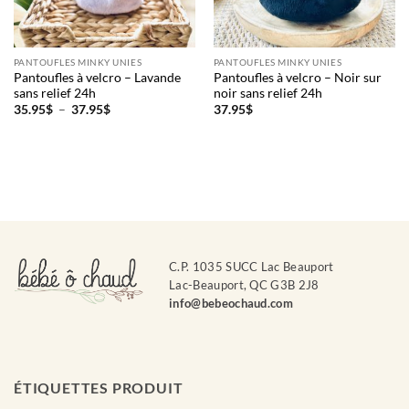
PANTOUFLES MINKY UNIES
PANTOUFLES MINKY UNIES
Pantoufles à velcro – Lavande
Pantoufles à velcro – Noir sur
sans relief 24h
noir sans relief 24h
Plage
35.95
$
–
37.95
$
37.95
$
de
prix :
35.95$
à
37.95$
C.P. 1035 SUCC Lac Beauport
Lac-Beauport, QC G3B 2J8
info@bebeochaud.com
ÉTIQUETTES PRODUIT