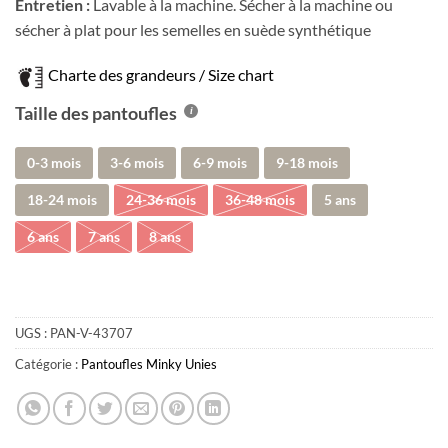
Entretien :
Lavable à la machine. Sécher à la machine ou
sécher à plat pour les semelles en suède synthétique
Charte des grandeurs / Size chart
Taille des pantoufles
0-3 mois
3-6 mois
6-9 mois
9-18 mois
18-24 mois
24-36 mois
36-48 mois
5 ans
6 ans
7 ans
8 ans
UGS :
PAN-V-43707
Catégorie :
Pantoufles Minky Unies
Obtenez 10% de rabais
Obtenez un 10% de rabais sur votre