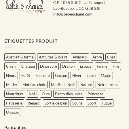
C.P. 1035 SUCC Lac Beauport
Lac-Beauport, QC G3B 2J8
info@bebeochaud.com
ÉTIQUETTES PRODUIT
Abstrait & forme
Activités & loisirs
Animaux
Arbre
Chat
Chien
Château
Dinosaure
Dragon
Espace
Ferme
Fille
Fleurs
Forêt
Fourrure
Garçon
Hiver
Lapin
Magie
Metier
Motif au choix
Motifs de Noël
Nature
Noir et blanc
Nourriture
Noël
Ours
Pantoufles unies
Princesse
Pâtisserie
Renard
Sortie de bain
Souris
Sport
Tuque
Unisexe
Pantoufles