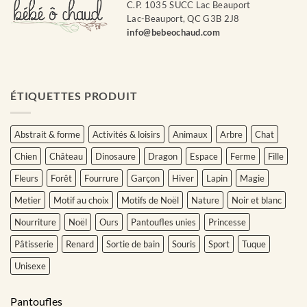
C.P. 1035 SUCC Lac Beauport
Lac-Beauport, QC G3B 2J8
info@bebeochaud.com
ÉTIQUETTES PRODUIT
Abstrait & forme
Activités & loisirs
Animaux
Arbre
Chat
Chien
Château
Dinosaure
Dragon
Espace
Ferme
Fille
Fleurs
Forêt
Fourrure
Garçon
Hiver
Lapin
Magie
Metier
Motif au choix
Motifs de Noël
Nature
Noir et blanc
Nourriture
Noël
Ours
Pantoufles unies
Princesse
Pâtisserie
Renard
Sortie de bain
Souris
Sport
Tuque
Unisexe
Pantoufles