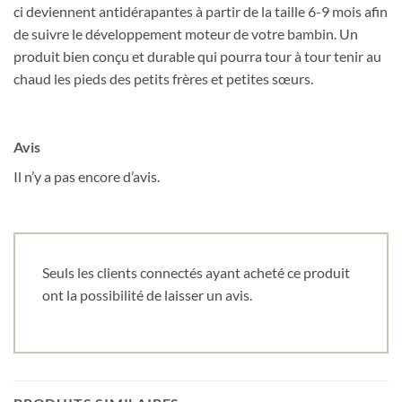
ci deviennent antidérapantes à partir de la taille 6-9 mois afin
Nom
*
de suivre le développement moteur de votre bambin. Un
produit bien conçu et durable qui pourra tour à tour tenir au
chaud les pieds des petits frères et petites sœurs.
Date de naissance
Avis
Cliquez ici pour obtenir votre 10%
Il n’y a pas encore d’avis.
Seuls les clients connectés ayant acheté ce produit
ont la possibilité de laisser un avis.