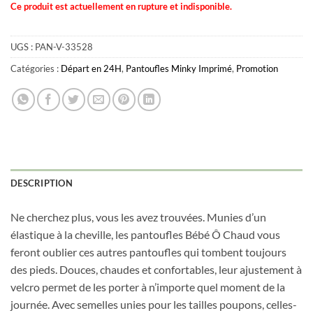
Ce produit est actuellement en rupture et indisponible.
UGS :
PAN-V-33528
Catégories :
Départ en 24H
,
Pantoufles Minky Imprimé
,
Promotion
DESCRIPTION
Obtenez 10% de rabais
Obtenez un 10% de rabais sur votre
Ne cherchez plus, vous les avez trouvées. Munies d’un
prochaine commande en vous inscrivant à
élastique à la cheville, les pantoufles Bébé Ô Chaud vous
notre infolettre!
feront oublier ces autres pantoufles qui tombent toujours
des pieds. Douces, chaudes et confortables, leur ajustement à
Courriel
*
velcro permet de les porter à n’importe quel moment de la
journée. Avec semelles unies pour les tailles poupons, celles-