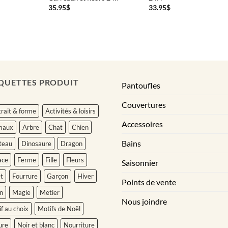
35.95
$
33.95
$
QUETTES PRODUIT
Pantoufles
Couvertures
rait & forme
Activités & loisirs
Accessoires
maux
Arbre
Chat
Chien
Bains
teau
Dinosaure
Dragon
ace
Ferme
Fille
Fleurs
Saisonnier
t
Fourrure
Garçon
Hiver
Points de vente
n
Magie
Metier
Nous joindre
f au choix
Motifs de Noël
ure
Noir et blanc
Nourriture