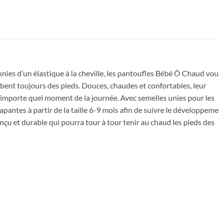
nies d’un élastique à la cheville, les pantoufles Bébé Ô Chaud vou
bent toujours des pieds. Douces, chaudes et confortables, leur
Obtenez 10% de rabais
n’importe quel moment de la journée. Avec semelles unies pour les
Obtenez un 10% de rabais sur votre
apantes à partir de la taille 6-9 mois afin de suivre le développem
prochaine commande en vous inscrivant à
çu et durable qui pourra tour à tour tenir au chaud les pieds des
notre infolettre!
Courriel
*
Nom
*