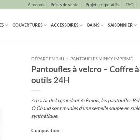
À propos
Points de vente
Projets corporatifs
FAQ
ES
COUVERTURES
ACCESSOIRES
BAINS
SAISONNIER
DÉPART EN 24H
/
PANTOUFLES MINKY IMPRIMÉ
Pantoufles à velcro – Coffre à
outils 24H
À partir de la grandeur 6-9 mois, les pantoufles Bé
Ô Chaud sont munies d’une semelle souple en suè
synthétique.
Composition: