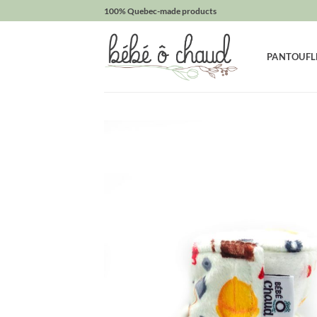
Passer
100% Quebec-made products
au
contenu
PANTOUFL