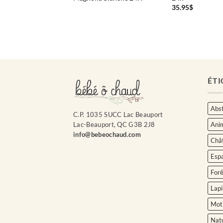
35.95
$
ÉTI
Abst
C.P. 1035 SUCC Lac Beauport
Ani
Lac-Beauport, QC G3B 2J8
info@bebeochaud.com
Châ
Esp
Forê
Lapi
Moti
Nat