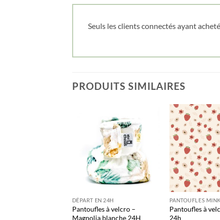
Seuls les clients connectés ayant acheté 
PRODUITS SIMILAIRES
LES MINKY IMPRIMÉ
DÉPART EN 24H
PANTOUFLES MINK
es à velcro –
Pantoufles à velcro –
Pantoufles à velc
 des bois 24h
Magnolia blanche 24H
24h