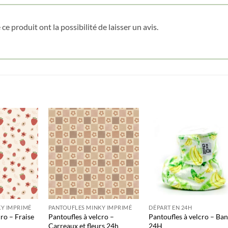
Date de naissance
ce produit ont la possibilité de laisser un avis.
Cliquez ici pour obtenir votre 10%
Y IMPRIMÉ
PANTOUFLES MINKY IMPRIMÉ
DÉPART EN 24H
ro – Fraise
Pantoufles à velcro –
Pantoufles à velcro – Ba
Carreaux et fleurs 24h
24H