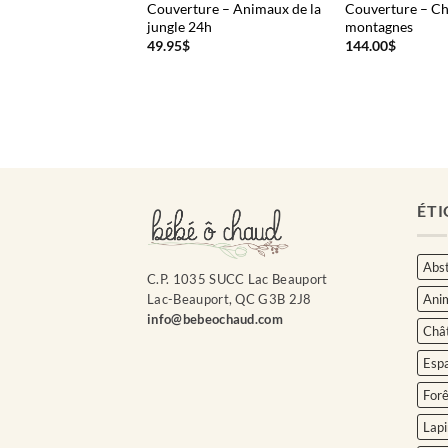
Couverture – Animaux de la
Couverture – Ch
ure – Licorne 24h
jungle 24h
montagnes
49.95
$
144.00
$
ÉTI
Abst
C.P. 1035 SUCC Lac Beauport
Ani
Lac-Beauport, QC G3B 2J8
info@bebeochaud.com
Châ
Esp
Forê
Lapi