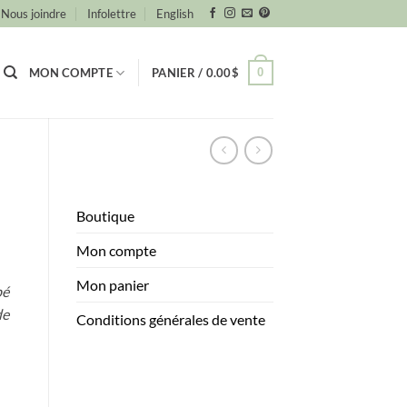
Nous joindre
Infolettre
English
0
MON COMPTE
PANIER /
0.00
$
Boutique
Mon compte
Mon panier
bé
de
Conditions générales de vente