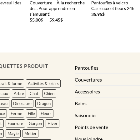
evreuil des
Couverture – À la recherche
Pantoufles à velcro –
de… Pour apprendre en
Carreaux et fleurs 24h
s’amusant!
35.95
$
Plage
55.00
$
–
59.45
$
de
prix :
55.00$
à
59.45$
QUETTES PRODUIT
Pantoufles
Couvertures
rait & forme
Activités & loisirs
Accessoires
maux
Arbre
Chat
Chien
Bains
teau
Dinosaure
Dragon
ace
Ferme
Fille
Fleurs
Saisonnier
t
Fourrure
Garçon
Hiver
Points de vente
n
Magie
Metier
Nous joindre