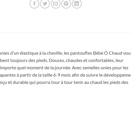
nies d’un élastique à la cheville, les pantoufles Bébé Ô Chaud vou
bent toujours des pieds. Douces, chaudes et confortables, leur
Obtenez 10% de rabais
n’importe quel moment de la journée. Avec semelles unies pour les
Obtenez un 10% de rabais sur votre
apantes à partir de la taille 6-9 mois afin de suivre le développem
prochaine commande en vous inscrivant à
çu et durable qui pourra tour à tour tenir au chaud les pieds des
notre infolettre!
Courriel
*
Nom
*