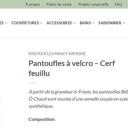
À propos
Points de vente
Projets corporatifs
FAQ
ES
COUVERTURES
ACCESSOIRES
BAINS
SAISONNIER
PANTOUFLES MINKY IMPRIMÉ
Pantoufles à velcro – Cerf
feuillu
À partir de la grandeur 6-9 mois, les pantoufles Bé
Ô Chaud sont munies d’une semelle souple en suè
synthétique.
Composition: