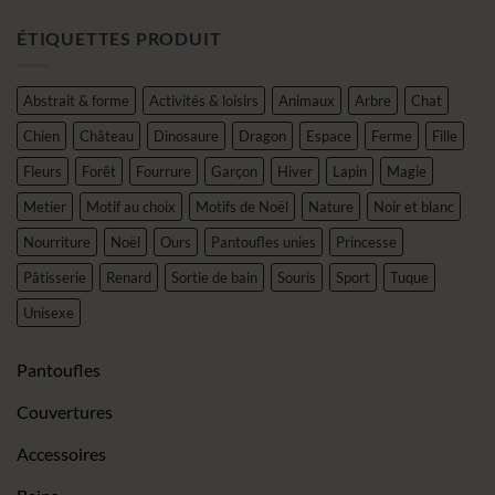
ÉTIQUETTES PRODUIT
Abstrait & forme
Activités & loisirs
Animaux
Arbre
Chat
Chien
Château
Dinosaure
Dragon
Espace
Ferme
Fille
Fleurs
Forêt
Fourrure
Garçon
Hiver
Lapin
Magie
Metier
Motif au choix
Motifs de Noël
Nature
Noir et blanc
Nourriture
Noël
Ours
Pantoufles unies
Princesse
Pâtisserie
Renard
Sortie de bain
Souris
Sport
Tuque
Unisexe
Pantoufles
Couvertures
Accessoires