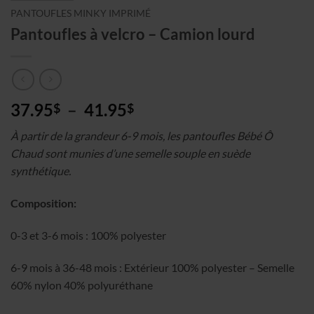
PANTOUFLES MINKY IMPRIMÉ
Pantoufles à velcro – Camion lourd
Plage
37.95
–
41.95
$
$
de
À partir de la grandeur 6-9 mois, les pantoufles Bébé Ô
prix :
Chaud sont munies d’une semelle souple en suède
37.95$
synthétique.
à
41.95$
Composition:
0-3 et 3-6 mois : 100% polyester
6-9 mois à 36-48 mois : Extérieur 100% polyester – Semelle
60% nylon 40% polyuréthane