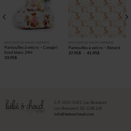
PANTOUFLES MINKY IMPRIMÉ
PANTOUFLES MINKY IMPRIMÉ
Pantoufles à velcro – Cowgirl
Pantoufles à velcro – Renard
fond blanc 24H
Plage
37.95
$
–
41.95
$
de
33.95
$
prix :
37.95$
à
41.95$
C.P. 1035 SUCC Lac Beauport
Lac-Beauport, QC G3B 2J8
info@bebeochaud.com