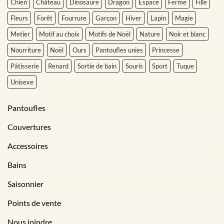
Chien
Château
Dinosaure
Dragon
Espace
Ferme
Fille
Fleurs
Forêt
Fourrure
Garçon
Hiver
Lapin
Magie
Metier
Motif au choix
Motifs de Noël
Nature
Noir et blanc
Nourriture
Noël
Ours
Pantoufles unies
Princesse
Pâtisserie
Renard
Sortie de bain
Souris
Sport
Tuque
Unisexe
Pantoufles
Couvertures
Accessoires
Bains
Saisonnier
Points de vente
Nous joindre