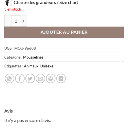
Charte des grandeurs / Size chart
3 en stock
quantité de Mousseline - Zoo 24h
AJOUTER AU PANIER
Obtenez 10% de rabais
UGS :
MOU-96608
Obtenez un 10% de rabais sur votre
prochaine commande en vous inscrivant à
Catégorie :
Mousselines
notre infolettre!
Étiquettes :
Animaux
,
Unisexe
Courriel
*
Nom
*
Avis
Date de naissance
Il n’y a pas encore d’avis.