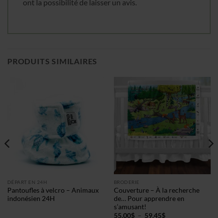
ont la possibilité de laisser un avis.
Cliquez ici pour obtenir votre 10%
PRODUITS SIMILAIRES
DÉPART EN 24H
BRODERIE
Pantoufles à velcro – Animaux
Couverture – À la recherche
indonésien 24H
de… Pour apprendre en
s’amusant!
Plage
55.00
$
–
59.45
$