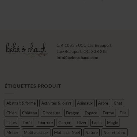
de
prix :
55.00$
à
59.45$
C.P. 1035 SUCC Lac Beauport
Lac-Beauport, QC G3B 2J8
info@bebeochaud.com
ÉTIQUETTES PRODUIT
Abstrait & forme
Activités & loisirs
Animaux
Arbre
Chat
Chien
Château
Dinosaure
Dragon
Espace
Ferme
Fille
Fleurs
Forêt
Fourrure
Garçon
Hiver
Lapin
Magie
Metier
Motif au choix
Motifs de Noël
Nature
Noir et blanc