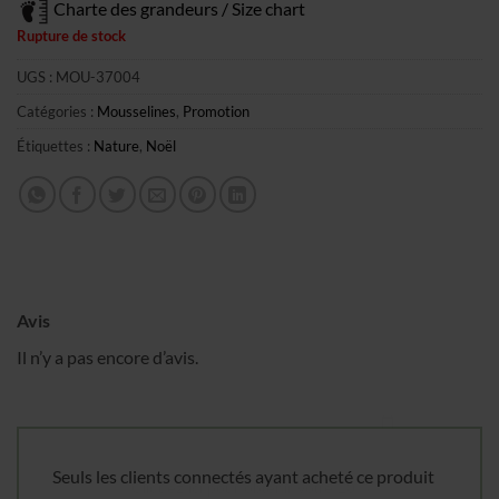
Charte des grandeurs / Size chart
Rupture de stock
UGS :
MOU-37004
Catégories :
Mousselines
,
Promotion
Obtenez 10% de rabais
Étiquettes :
Nature
,
Noël
Obtenez un 10% de rabais sur votre
prochaine commande en vous inscrivant à
notre infolettre!
Courriel
*
Avis
Nom
*
Il n’y a pas encore d’avis.
Date de naissance
Seuls les clients connectés ayant acheté ce produit