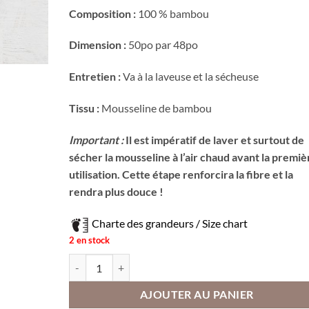
Composition :
100 % bambou
Dimension :
50po par 48po
Entretien :
Va à la laveuse et la sécheuse
Tissu :
Mousseline de bambou
Important :
Il est impératif de laver et surtout de
sécher la mousseline à l’air chaud avant la premiè
utilisation. Cette étape renforcira la fibre et la
rendra plus douce !
Charte des grandeurs / Size chart
2 en stock
quantité de Mousseline - Orchidée 24H
AJOUTER AU PANIER