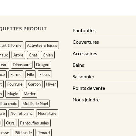
QUETTES PRODUIT
Pantoufles
Couvertures
rait & forme
Activités & loisirs
Accessoires
maux
Arbre
Chat
Chien
Bains
teau
Dinosaure
Dragon
ace
Ferme
Fille
Fleurs
Saisonnier
t
Fourrure
Garçon
Hiver
Points de vente
n
Magie
Metier
Nous joindre
f au choix
Motifs de Noël
ure
Noir et blanc
Nourriture
l
Ours
Pantoufles unies
cesse
Pâtisserie
Renard