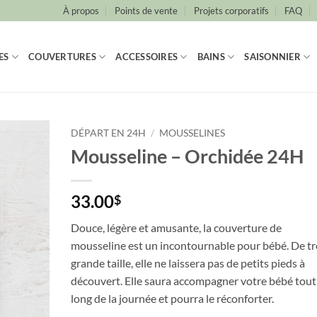
À propos
Points de vente
Projets corporatifs
FAQ
ES
COUVERTURES
ACCESSOIRES
BAINS
SAISONNIER
DÉPART EN 24H
/
MOUSSELINES
Mousseline – Orchidée 24H
33.00
$
Douce, légère et amusante, la couverture de
mousseline est un incontournable pour bébé. De tr
grande taille, elle ne laissera pas de petits pieds à
découvert. Elle saura accompagner votre bébé tout
long de la journée et pourra le réconforter.