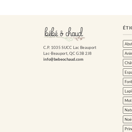
ÉTI
Abst
C.P. 1035 SUCC Lac Beauport
Ani
Lac-Beauport, QC G3B 2J8
info@bebeochaud.com
Châ
Esp
Forê
Lapi
Moti
Nat
Noë
Prin