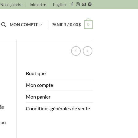
Nous joindre
Infolettre
English
0
MON COMPTE
PANIER /
0.00
$
Boutique
Mon compte
Mon panier
ès
Conditions générales de vente
 au