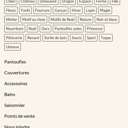
Chien
Château
Dinosaure
Dragon
Espace
Ferme
Fille
Fleurs
Forêt
Fourrure
Garçon
Hiver
Lapin
Magie
Metier
Motif au choix
Motifs de Noël
Nature
Noir et blanc
Nourriture
Noël
Ours
Pantoufles unies
Princesse
Pâtisserie
Renard
Sortie de bain
Souris
Sport
Tuque
Unisexe
Pantoufles
Couvertures
Accessoires
Bains
Saisonnier
Points de vente
Nous joindre