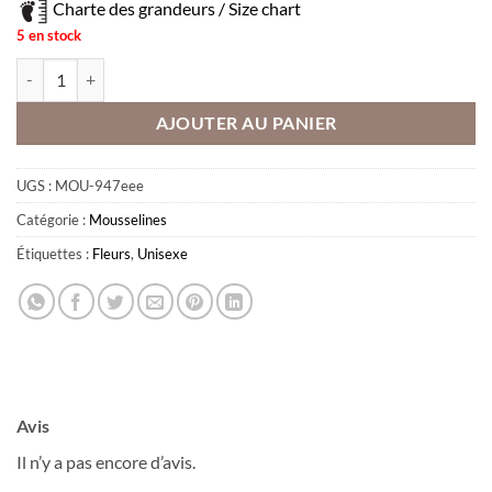
Charte des grandeurs / Size chart
5 en stock
quantité de Mousseline - Moutarde 24h
AJOUTER AU PANIER
Obtenez 10% de rabais
UGS :
MOU-947eee
Obtenez un 10% de rabais sur votre
prochaine commande en vous inscrivant à
Catégorie :
Mousselines
notre infolettre!
Étiquettes :
Fleurs
,
Unisexe
Courriel
*
Nom
*
Avis
Date de naissance
Il n’y a pas encore d’avis.