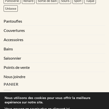
Pâtisserie
Renard
Sortie de bain
Souris
Sport
Tuque
Unisexe
Pantoufles
Couvertures
Accessoires
Bains
Saisonnier
Points de vente
Nous joindre
PANIER
Nous utilisons des cookies pour vous offrir la meilleure
expérience sur notre site.
|
Conditions générales de vente
Déclaration de confidentialité
Vous pouvez en savoir plus en cliquant ici.