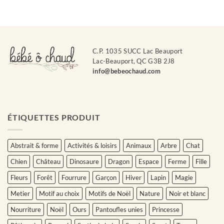
C.P. 1035 SUCC Lac Beauport
Lac-Beauport, QC G3B 2J8
info@bebeochaud.com
ÉTIQUETTES PRODUIT
Abstrait & forme
Activités & loisirs
Animaux
Arbre
Chat
Chien
Château
Dinosaure
Dragon
Espace
Ferme
Fille
Fleurs
Forêt
Fourrure
Garçon
Hiver
Lapin
Magie
Metier
Motif au choix
Motifs de Noël
Nature
Noir et blanc
Nourriture
Noël
Ours
Pantoufles unies
Princesse