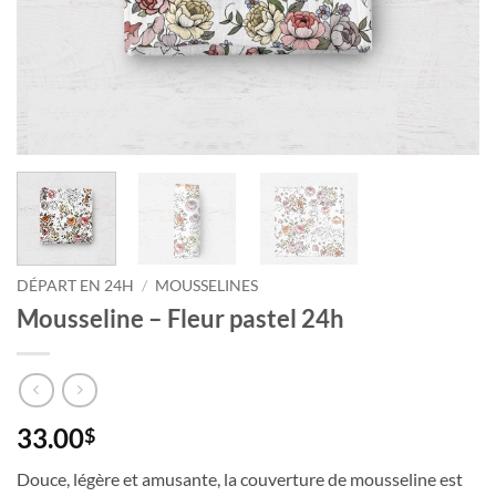
Courriel
*
Nom
*
Date
de
naissance
DÉPART EN 24H
/
MOUSSELINES
Cliquez
Mousseline – Fleur pastel 24h
ici
pour
obtenir
votre
10%
33.00
$
Douce, légère et amusante, la couverture de mousseline est