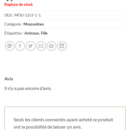
Rupture de stock
UGS :
MOU-12r3-1-1
Catégorie :
Mousselines
Obtenez 10% de rabais
Obtenez un 10% de rabais sur votre
Étiquettes :
Animaux
,
Fille
prochaine commande en vous inscrivant à
notre infolettre!
Courriel
*
Avis
Nom
*
Il n’y a pas encore d’avis.
Date de naissance
Seuls les clients connectés ayant acheté ce produit
Cliquez ici pour obtenir votre 10%
ont la possibilité de laisser un avis.