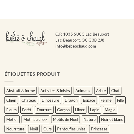
C.P. 1035 SUCC Lac Beauport
Lac-Beauport, QC G3B 2J8
info@bebeochaud.com
ÉTIQUETTES PRODUIT
Abstrait & forme
Activités & loisirs
Animaux
Arbre
Chat
Chien
Château
Dinosaure
Dragon
Espace
Ferme
Fille
Fleurs
Forêt
Fourrure
Garçon
Hiver
Lapin
Magie
Metier
Motif au choix
Motifs de Noël
Nature
Noir et blanc
Nourriture
Noël
Ours
Pantoufles unies
Princesse